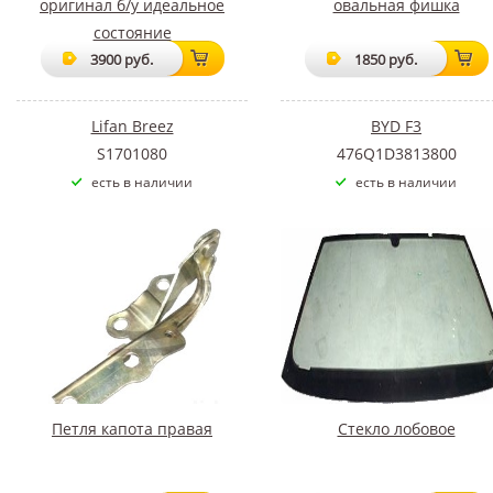
оригинал б/у идеальное
овальная фишка
состояние
3900 руб.
1850 руб.
Lifan Breez
BYD F3
S1701080
476Q1D3813800
есть в наличии
есть в наличии
Петля капота правая
Стекло лобовое