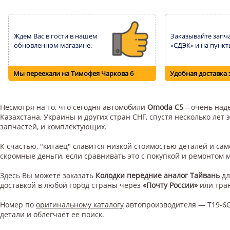
Ждем Вас в гости в нашем
Заказывайте запча
обновленном магазине.
«СДЭК» и на пункт
Мы переехали на Тимофея Чаркова 6
Удобная доставка 
Несмотря на то, что сегодня автомобили
Omoda C5
– очень наде
Казахстана, Украины и других стран СНГ, спустя несколько ле
запчастей, и комплектующих.
К счастью, "китаец" славится низкой стоимостью деталей и с
скромные деньги, если сравнивать это с покупкой и ремонтом
Здесь Вы можете заказать
Колодки передние аналог Тайвань
д
доставкой в любой город страны через
«Почту России»
или тра
Номер по
оригинальному каталогу
автопроизводителя — T19-6G
детали и облегчает ее поиск.