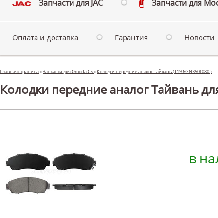
Запчасти для JAC
Запчасти для Мо
Оплата и доставка
Гарантия
Новости
Главная страница
»
Запчасти для Omoda C5
»
Колодки передние аналог Тайвань (T19-6GN3501080.)
Колодки передние аналог Тайвань д
в на