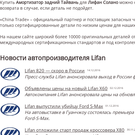
Купить
Амортизатор задний Тайвань
для
Лифан Солано
можно 
возврата в случае, если деталь не подойдет.
«China Trade» – официальный партнер и поставщик запасных 
только сертифицированные детали по низким ценам для наших
На нашем сайте широкий более 10000 оригинальных деталей от
международных сертификационных стандартов и под контроле
Новости автопроизводителя Lifan
Lifan 820 — скоро в России
14.12.2016
Пресс-служба Lifan анонсировала выход в России ф
Объявлены цены на новый Lifan X60
02.12.2016
Автокомпания Lifan анонсировала цены на обновл
Lifan выпустили убийцу Ford S-Max
01.12.2016
На автовыставке в Гуанчжоу состоялась премьера 
Ford-S-Max.
Lifan отложили старт продаж кроссовера X80
30.11.