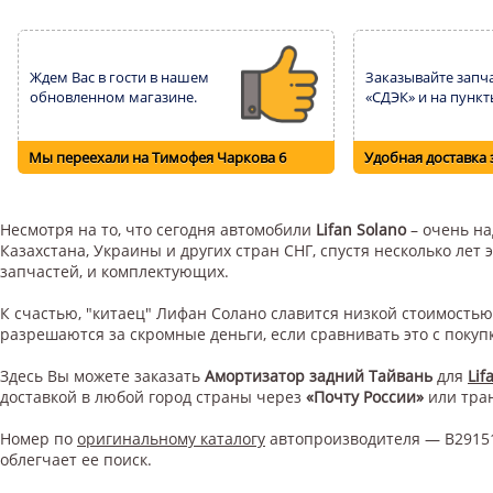
Ждем Вас в гости в нашем
Заказывайте запча
обновленном магазине.
«СДЭК» и на пункт
Мы переехали на Тимофея Чаркова 6
Удобная доставка 
Несмотря на то, что сегодня автомобили
Lifan Solano
– очень на
Казахстана, Украины и других стран СНГ, спустя несколько ле
запчастей, и комплектующих.
К счастью, "китаец" Лифан Солано славится низкой стоимость
разрешаются за скромные деньги, если сравнивать это с поку
Здесь Вы можете заказать
Амортизатор задний Тайвань
для
Lif
доставкой в любой город страны через
«Почту России»
или тра
Номер по
оригинальному каталогу
автопроизводителя — B29151
облегчает ее поиск.