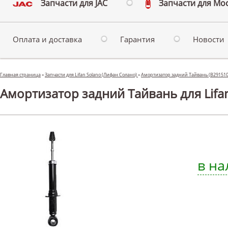
Запчасти для JAC
Запчасти для Мо
Оплата и доставка
Гарантия
Новости
Главная страница
»
Запчасти для Lifan Solano (Лифан Солано)
»
Амортизатор задний Тайвань (B291510
Амортизатор задний Тайвань для Lifa
в на