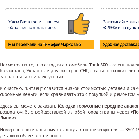
Ждем Вас в гости в нашем
Заказывайте запча
обновленном магазине.
«СДЭК» и на пункт
Мы переехали на Тимофея Чаркова 6
Удобная доставка 
Несмотря на то, что сегодня автомобили
Tank 500
– очень надеж
Казахстана, Украины и других стран СНГ, спустя несколько ле
запчастей, и комплектующих.
К счастью, "китаец" славится низкой стоимостью деталей и с
скромные деньги, если сравнивать это с покупкой и ремонтом
Здесь Вы можете заказать
Колодки тормозные передние аналог
возвратом, быстрой доставкой в любой город страны через
«По
Линии»
.
Номер по
оригинальному каталогу
автопроизводителя — 350115
детали и облегчает ее поиск.