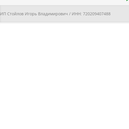
ИП Стойлов Игорь Владимирович / ИНН: 720209407488