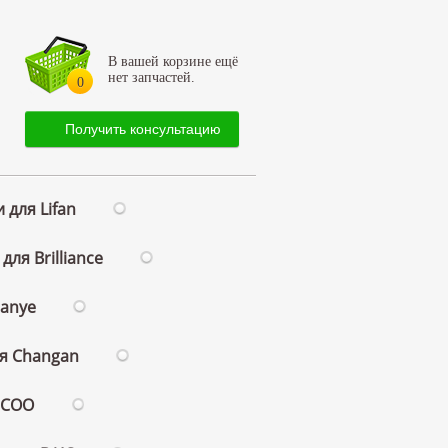
В вашей корзине ещё
нет запчастей.
0
Получить консультацию
 для Lifan
для Brilliance
ianye
ля Changan
ECOO