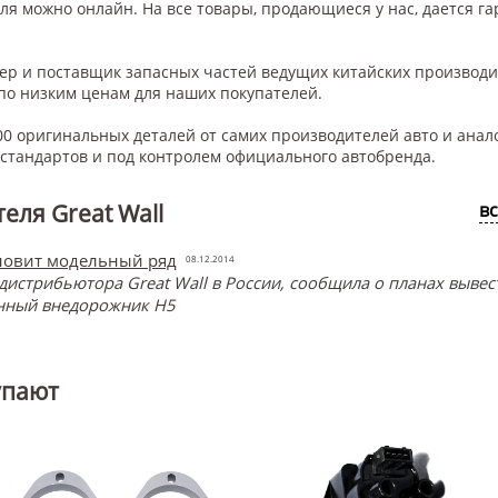
ля
можно онлайн. На все товары, продающиеся у нас, дается га
нер и поставщик запасных частей ведущих китайских производ
по низким ценам для наших покупателей.
0 оригинальных деталей от самих производителей авто и анал
тандартов и под контролем официального автобренда.
еля Great Wall
в
бновит модельный ряд
08.12.2014
 дистрибьютора Great Wall в России, сообщила о планах выве
ённый внедорожник H5
упают