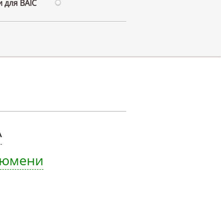
 для BAIC
A
 Тюмени