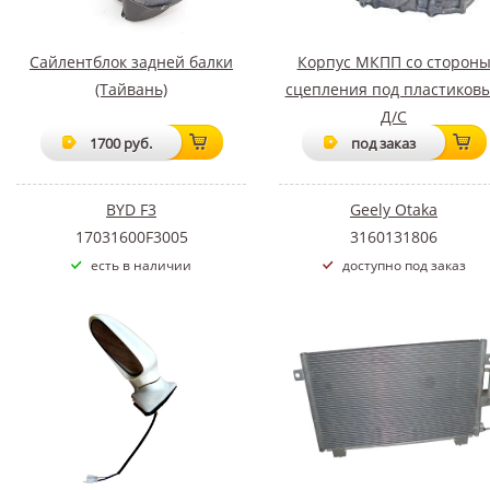
Сайлентблок задней балки
Корпус МКПП со сторон
(Тайвань)
сцепления под пластиков
Д/С
1700 руб.
под заказ
BYD F3
Geely Otaka
17031600F3005
3160131806
есть в наличии
доступно под заказ