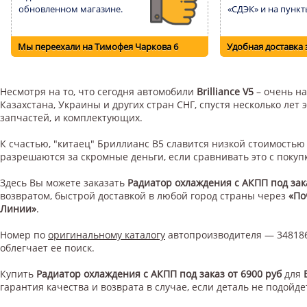
обновленном магазине.
«СДЭК» и на пункт
Мы переехали на Тимофея Чаркова 6
Удобная доставка 
Несмотря на то, что сегодня автомобили
Brilliance V5
– очень на
Казахстана, Украины и других стран СНГ, спустя несколько ле
запчастей, и комплектующих.
К счастью, "китаец" Бриллианс В5 славится низкой стоимость
разрешаются за скромные деньги, если сравнивать это с поку
Здесь Вы можете заказать
Радиатор охлаждения с АКПП под зака
возвратом, быстрой доставкой в любой город страны через
«По
Линии»
.
Номер по
оригинальному каталогу
автопроизводителя — 348186
облегчает ее поиск.
Купить
Радиатор охлаждения с АКПП под заказ от 6900 руб
для
гарантия качества и возврата в случае, если деталь не подойде