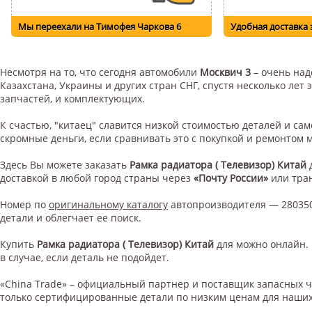
Мы переехали на Тимофея Чаркова 6
Удобная доставка 
Несмотря на то, что сегодня автомобили
Москвич 3
– очень над
Казахстана, Украины и других стран СНГ, спустя несколько ле
запчастей, и комплектующих.
К счастью, "китаец" славится низкой стоимостью деталей и с
скромные деньги, если сравнивать это с покупкой и ремонтом
Здесь Вы можете заказать
Рамка радиатора ( Телевизор) Китай
доставкой в любой город страны через
«Почту России»
или тра
Номер по
оригинальному каталогу
автопроизводителя — 280350
детали и облегчает ее поиск.
Купить
Рамка радиатора ( Телевизор) Китай
для
можно онлайн. 
в случае, если деталь не подойдет.
«China Trade» – официальный партнер и поставщик запасных 
только сертифицированные детали по низким ценам для наших