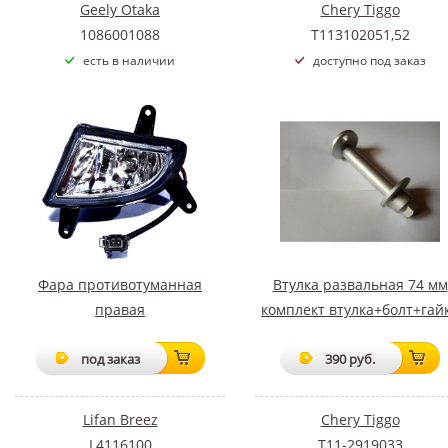
Geely Otaka
Chery Tiggo
1086001088
T113102051,52
есть в наличии
доступно под заказ
Фара противотуманная
Втулка развальная 74 мм
правая
комплект втулка+болт+гай
под заказ
390 руб.
Lifan Breez
Chery Tiggo
L4116100
T11-2919033