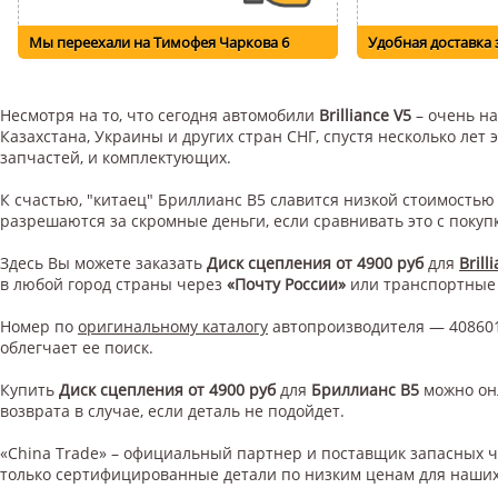
Мы переехали на Тимофея Чаркова 6
Удобная доставка 
Несмотря на то, что сегодня автомобили
Brilliance V5
– очень на
Казахстана, Украины и других стран СНГ, спустя несколько ле
запчастей, и комплектующих.
К счастью, "китаец" Бриллианс В5 славится низкой стоимость
разрешаются за скромные деньги, если сравнивать это с поку
Здесь Вы можете заказать
Диск сцепления от 4900 руб
для
Brill
в любой город страны через
«Почту России»
или транспортные
Номер по
оригинальному каталогу
автопроизводителя — 408601
облегчает ее поиск.
Купить
Диск сцепления от 4900 руб
для
Бриллианс В5
можно он
возврата в случае, если деталь не подойдет.
«China Trade» – официальный партнер и поставщик запасных 
только сертифицированные детали по низким ценам для наших