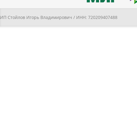
ИП Стойлов Игорь Владимирович / ИНН: 720209407488