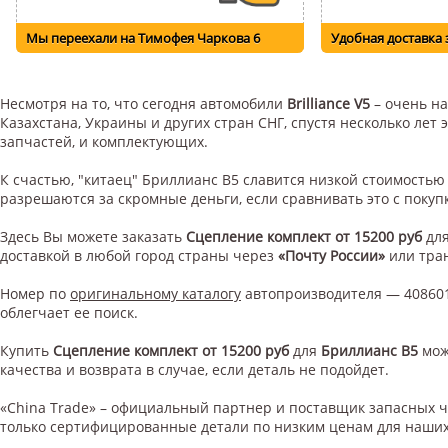
Мы переехали на Тимофея Чаркова 6
Удобная доставка 
Несмотря на то, что сегодня автомобили
Brilliance V5
– очень на
Казахстана, Украины и других стран СНГ, спустя несколько ле
запчастей, и комплектующих.
К счастью, "китаец" Бриллианс В5 славится низкой стоимость
разрешаются за скромные деньги, если сравнивать это с поку
Здесь Вы можете заказать
Сцепление комплект от 15200 руб
дл
доставкой в любой город страны через
«Почту России»
или тра
Номер по
оригинальному каталогу
автопроизводителя — 408601
облегчает ее поиск.
Купить
Сцепление комплект от 15200 руб
для
Бриллианс В5
мож
качества и возврата в случае, если деталь не подойдет.
«China Trade» – официальный партнер и поставщик запасных 
только сертифицированные детали по низким ценам для наших