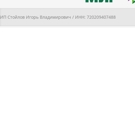
ИП Стойлов Игорь Владимирович / ИНН: 720209407488