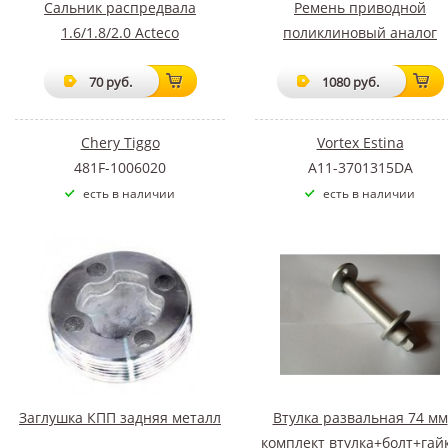
Сальник распредвала
Ремень приводной
1.6/1.8/2.0 Acteco
поликлиновый аналог
70 руб.
1080 руб.
Chery Tiggo
Vortex Estina
481F-1006020
A11-3701315DA
есть в наличии
есть в наличии
Заглушка КПП задняя металл
Втулка развальная 74 мм
комплект втулка+болт+гай