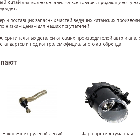
вый Китай
для
можно онлайн. На все товары, продающиеся у нас
одойдет.
нер и поставщик запасных частей ведущих китайских производ
по низким ценам для наших покупателей.
0 оригинальных деталей от самих производителей авто и анал
тандартов и под контролем официального автобренда.
упают
Наконечник рулевой левый
Фара противотуманная