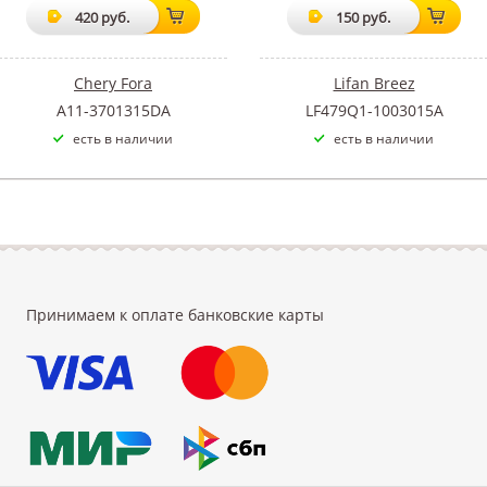
420 руб.
150 руб.
Chery Fora
Lifan Breez
A11-3701315DA
LF479Q1-1003015A
есть в наличии
есть в наличии
Принимаем к оплате банковские карты