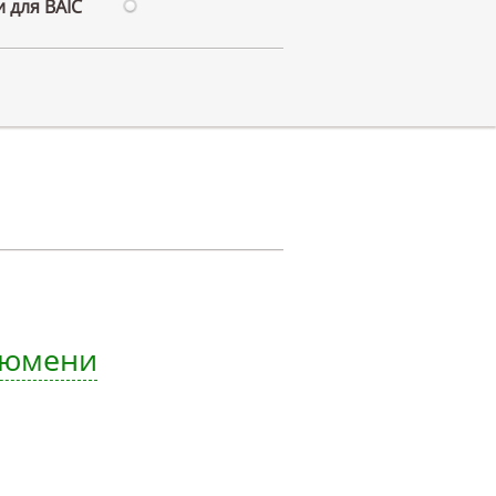
 для BAIC
 Тюмени