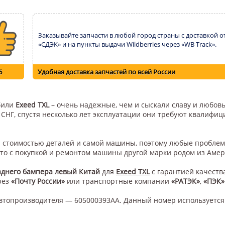
Заказывайте запчасти в любой город страны с доставкой о
«СДЭК» и на пункты выдачи Wildberries через «WB Track».
6
Удобная доставка запчастей по всей России
обили
Exeed TXL
– очень надежные, чем и сыскали славу и любовь
н СНГ, спустя несколько лет эксплуатации они требуют квалифи
ой стоимостью деталей и самой машины, поэтому любые проблем
это с покупкой и ремонтом машины другой марки родом из Амер
аднего бампера левый Китай
для
Exeed TXL
с гарантией качеств
рез
«Почту России»
или транспортные компании
«РАТЭК»
,
«ПЭК»
втопроизводителя — 605000393AA. Данный номер используется