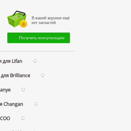
В вашей корзине ещё
нет запчастей.
0
Получить консультацию
 для Lifan
для Brilliance
ianye
ля Changan
ECOO