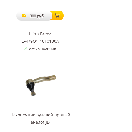
300 руб.
Lifan Breez
LF479Q1-1010100A
есть в наличии
Наконечник рулевой правый
аналог JD