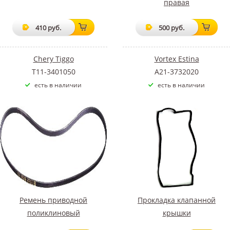
правая
410 руб.
500 руб.
Chery Tiggo
Vortex Estina
T11-3401050
A21-3732020
есть в наличии
есть в наличии
Ремень приводной
Прокладка клапанной
поликлиновый
крышки