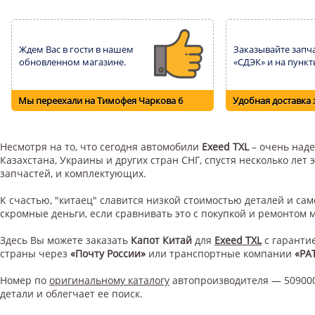
Ждем Вас в гости в нашем
Заказывайте запча
обновленном магазине.
«СДЭК» и на пункт
Мы переехали на Тимофея Чаркова 6
Удобная доставка 
Несмотря на то, что сегодня автомобили
Exeed TXL
– очень наде
Казахстана, Украины и других стран СНГ, спустя несколько ле
запчастей, и комплектующих.
К счастью, "китаец" славится низкой стоимостью деталей и с
скромные деньги, если сравнивать это с покупкой и ремонтом
Здесь Вы можете заказать
Капот Китай
для
Exeed TXL
с гарантие
страны через
«Почту России»
или транспортные компании
«РА
Номер по
оригинальному каталогу
автопроизводителя — 509000
детали и облегчает ее поиск.