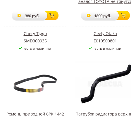
аналог TOYOTA не тянутс
380 руб.
1890 руб.
Chery Tiggo
Geely Otaka
SMD360935
E010500801
есть в наличии
есть в наличии
Ремень приводной 6РК 1442
Патрубок радиатора верхн