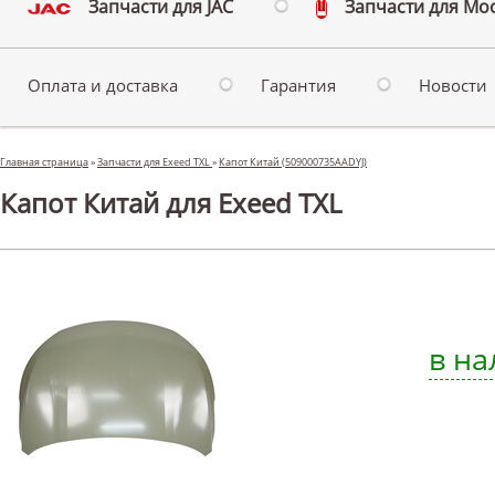
Запчасти для JAC
Запчасти для Мо
Оплата и доставка
Гарантия
Новости
Главная страница
»
Запчасти для Exeed TXL
»
Капот Китай (509000735AADYJ)
Капот Китай для Exeed TXL
в на