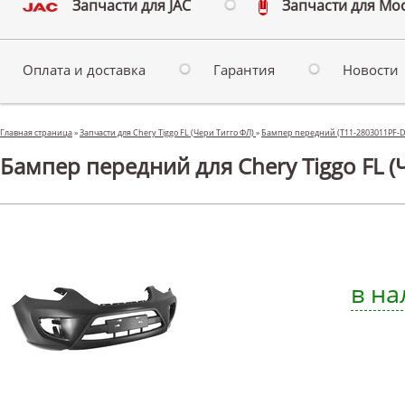
Запчасти для JAC
Запчасти для Мо
Оплата и доставка
Гарантия
Новости
Главная страница
»
Запчасти для Chery Tiggo FL (Чери Тигго ФЛ)
»
Бампер передний (T11-2803011PF-
Бампер передний для Chery Tiggo FL (
в на