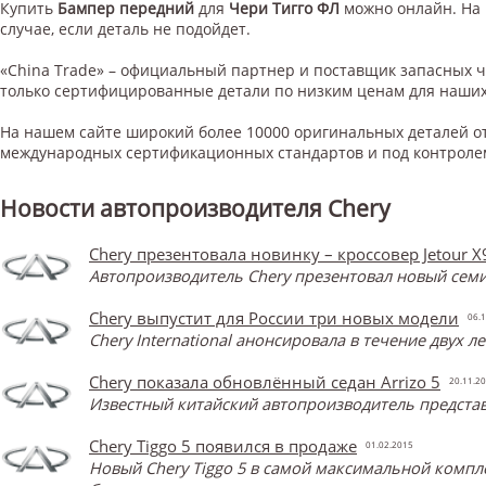
Купить
Бампер передний
для
Чери Тигго ФЛ
можно онлайн. На 
случае, если деталь не подойдет.
«China Trade» – официальный партнер и поставщик запасных 
только сертифицированные детали по низким ценам для наших
На нашем сайте широкий более 10000 оригинальных деталей от
международных сертификационных стандартов и под контроле
Новости автопроизводителя Chery
Chery презентовала новинку – кроссовер Jetour X
Автопроизводитель Chery презентовал новый семи
Chery выпустит для России три новых модели
06.1
Chery International анонсировала в течение двух 
Chery показала обновлённый седан Arrizo 5
20.11.2
Известный китайский автопроизводитель представ
Chery Tiggo 5 появился в продаже
01.02.2015
Новый Chery Tiggo 5 в самой максимальной компл