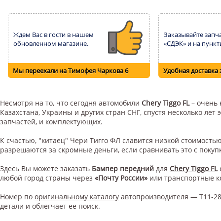
Ждем Вас в гости в нашем
Заказывайте запча
обновленном магазине.
«СДЭК» и на пункт
Мы переехали на Тимофея Чаркова 6
Удобная доставка 
Несмотря на то, что сегодня автомобили
Chery Tiggo FL
– очень 
Казахстана, Украины и других стран СНГ, спустя несколько ле
запчастей, и комплектующих.
К счастью, "китаец" Чери Тигго ФЛ славится низкой стоимост
разрешаются за скромные деньги, если сравнивать это с поку
Здесь Вы можете заказать
Бампер передний
для
Chery Tiggo FL
любой город страны через
«Почту России»
или транспортные 
Номер по
оригинальному каталогу
автопроизводителя — T11-28
детали и облегчает ее поиск.