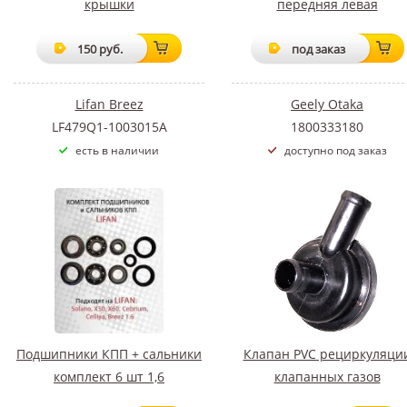
крышки
передняя левая
150 руб.
под заказ
Lifan Breez
Geely Otaka
LF479Q1-1003015A
1800333180
есть в наличии
доступно под заказ
Подшипники КПП + сальники
Клапан PVC рециркуляци
комплект 6 шт 1,6
клапанных газов