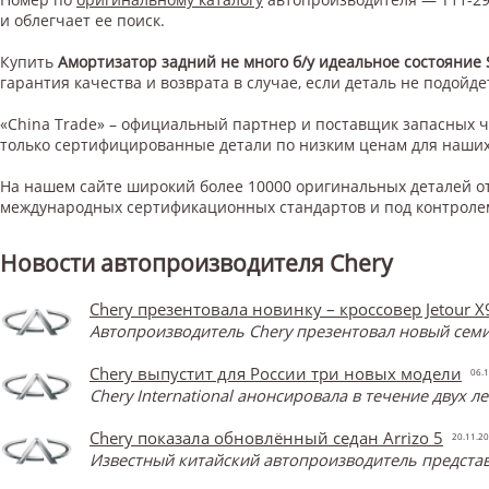
и облегчает ее поиск.
Купить
Амортизатор задний не много б/у идеальное состояние
гарантия качества и возврата в случае, если деталь не подойде
«China Trade» – официальный партнер и поставщик запасных 
только сертифицированные детали по низким ценам для наших
На нашем сайте широкий более 10000 оригинальных деталей от
международных сертификационных стандартов и под контроле
Новости автопроизводителя Chery
Chery презентовала новинку – кроссовер Jetour X
Автопроизводитель Chery презентовал новый семи
Chery выпустит для России три новых модели
06.1
Chery International анонсировала в течение двух 
Chery показала обновлённый седан Arrizo 5
20.11.2
Известный китайский автопроизводитель представ