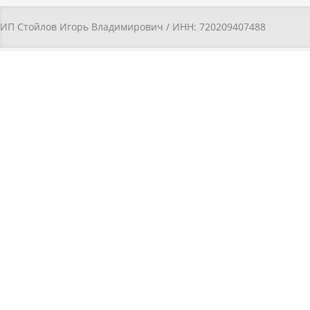
ИП Стойлов Игорь Владимирович / ИНН: 720209407488