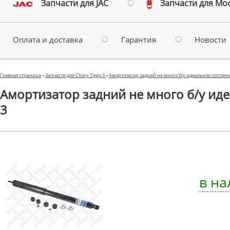
Запчасти для JAC
Запчасти для Мо
Оплата и доставка
Гарантия
Новости
Главная страница
»
Запчасти для Chery Tiggo 3
»
Амортизатор задний не много б/у идеальное состояни
Амортизатор задний не много б/у иде
3
в на