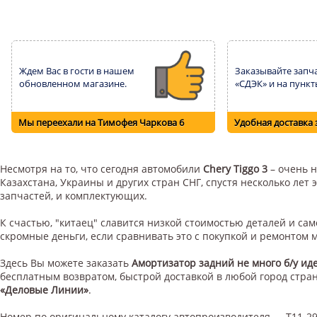
Ждем Вас в гости в нашем
Заказывайте запча
обновленном магазине.
«СДЭК» и на пункт
Мы переехали на Тимофея Чаркова 6
Удобная доставка 
Несмотря на то, что сегодня автомобили
Chery Tiggo 3
– очень н
Казахстана, Украины и других стран СНГ, спустя несколько ле
запчастей, и комплектующих.
К счастью, "китаец" славится низкой стоимостью деталей и с
скромные деньги, если сравнивать это с покупкой и ремонтом
Здесь Вы можете заказать
Амортизатор задний не много б/у ид
бесплатным возвратом, быстрой доставкой в любой город стр
«Деловые Линии»
.
Номер по
оригинальному каталогу
автопроизводителя — T11-29