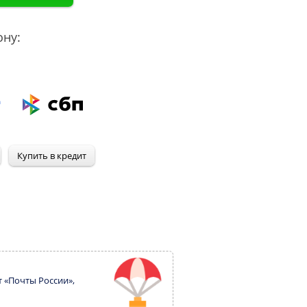
ону:
т «Почты России»,