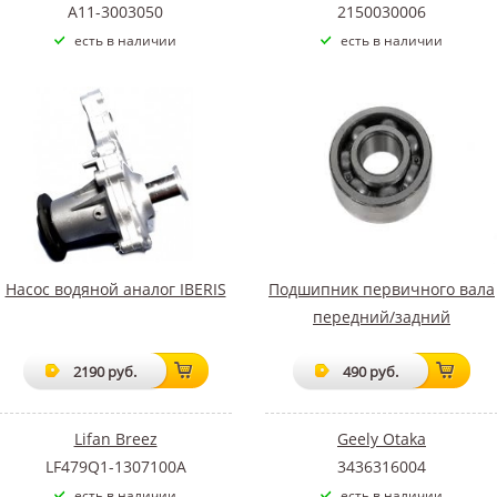
A11-3003050
2150030006
есть в наличии
есть в наличии
Насос водяной аналог IBERIS
Подшипник первичного вала
передний/задний
2190 руб.
490 руб.
Lifan Breez
Geely Otaka
LF479Q1-1307100A
3436316004
есть в наличии
есть в наличии