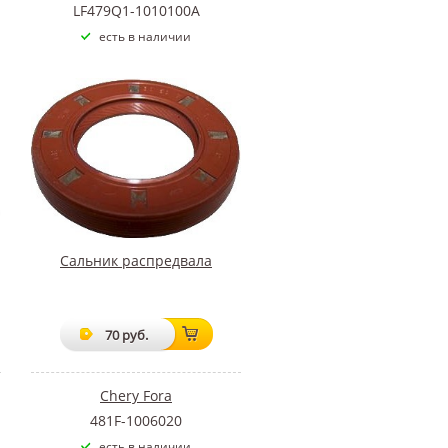
LF479Q1-1010100A
есть в наличии
Сальник распредвала
70 руб.
Chery Fora
481F-1006020
есть в наличии