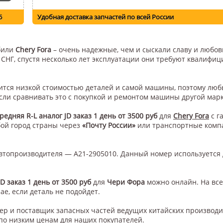
6
Удобная доставка запчастей по всей России
обили
Chery Fora
– очень надежные, чем и сыскали славу и любовь
н СНГ, спустя несколько лет эксплуатации они требуют квалифи
вится низкой стоимостью деталей и самой машины, поэтому люб
сли сравнивать это с покупкой и ремонтом машины другой мар
редняя R-L аналог JD заказ 1 день от 3500 руб
для
Chery Fora
с г
бой город страны через
«Почту России»
или транспортные ком
втопроизводителя — A21-2905010. Данный номер используется 
D заказ 1 день от 3500 руб
для
Чери Фора
можно онлайн. На все
ае, если деталь не подойдет.
нер и поставщик запасных частей ведущих китайских производ
по низким ценам для наших покупателей.