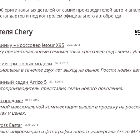
0 оригинальных деталей от самих производителей авто и анал
тандартов и под контролем официального автобренда.
еля Chery
в
инку – кроссовер Jetour X95
25.07.2018
y презентовал новый семиместный кроссовер под своим суб-б
ссии три новых модели
06.12.2016
онсировала в течение двух лет выход на рынок России новых ав
нный седан Arrizo 5
20.11.2015
топроизводитель представил седан нового поколения.
 в продаже
01.02.2015
самой максимальной комплектации вышел в продажу на россий
ах и ценах.
oss Eastar
05.01.2015
ют информацию и фотографии нового универсала Arrizo M7 о