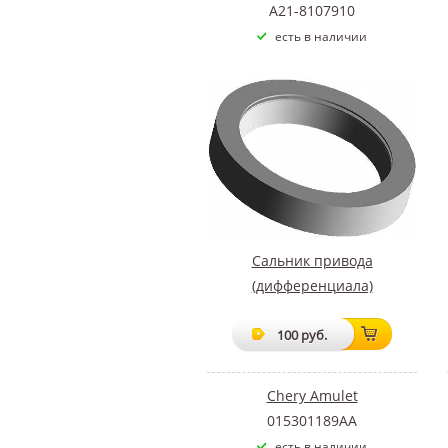
A21-8107910
есть в наличии
Сальник привода
(дифференциала)
100 руб.
Chery Amulet
015301189AA
есть в наличии