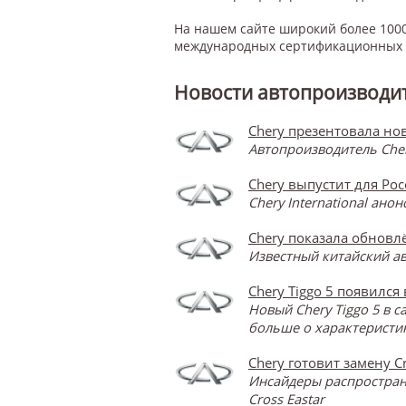
На нашем сайте широкий более 1000
международных сертификационных с
Новости автопроизводит
Chery презентовала нов
Автопроизводитель Cher
Chery выпустит для Ро
Chery International ан
Chery показала обновлё
Известный китайский ав
Chery Tiggo 5 появился
Новый Chery Tiggo 5 в 
больше о характеристик
Chery готовит замену Cr
Инсайдеры распространя
Cross Eastar