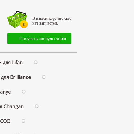
В вашей корзине ещё
нет запчастей.
0
Получить консультацию
 для Lifan
для Brilliance
ianye
ля Changan
ECOO