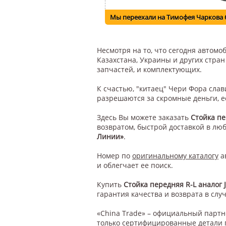
Мы переехали на Тимофея Чаркова 
Несмотря на то, что сегодня автом
Казахстана, Украины и других стра
запчастей, и комплектующих.
К счастью, "китаец" Чери Фора сла
разрешаются за скромные деньги, е
Здесь Вы можете заказать
Стойка пе
возвратом, быстрой доставкой в лю
Линии»
.
Номер по
оригинальному каталогу
а
и облегчает ее поиск.
Купить
Стойка передняя R-L аналог J
гарантия качества и возврата в случ
«China Trade» – официальный парт
только сертифицированные детали 