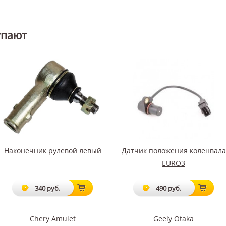
упают
Наконечник рулевой левый
Датчик положения коленвала
EURO3
340 руб.
490 руб.
Chery Amulet
Geely Otaka