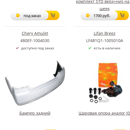
комплект STD верх+низ на
шеек
под заказ
1700 руб.
Chery Amulet
Lifan Breez
480EF-1004030
LF481Q1-1005010A
доступно под заказ
есть в наличии
Бампер задний
Шаровая опора аналог J