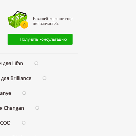
В вашей корзине ещё
нет запчастей.
0
Получить консультацию
 для Lifan
для Brilliance
ianye
ля Changan
ECOO