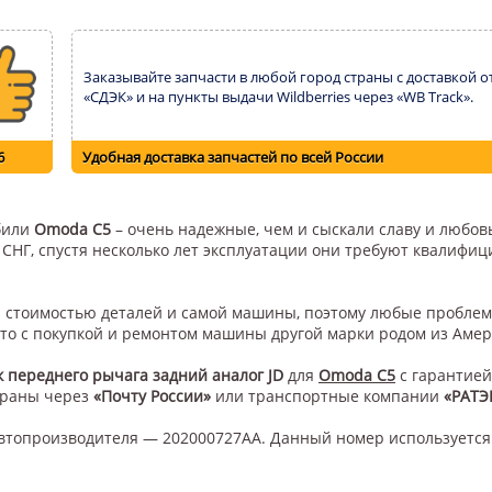
Заказывайте запчасти в любой город страны с доставкой о
«СДЭК» и на пункты выдачи Wildberries через «WB Track».
6
Удобная доставка запчастей по всей России
обили
Omoda C5
– очень надежные, чем и сыскали славу и любовь
н СНГ, спустя несколько лет эксплуатации они требуют квалифи
ой стоимостью деталей и самой машины, поэтому любые проблем
это с покупкой и ремонтом машины другой марки родом из Амер
 переднего рычага задний аналог JD
для
Omoda C5
с гарантией
траны через
«Почту России»
или транспортные компании
«РАТЭ
втопроизводителя — 202000727AA. Данный номер используется