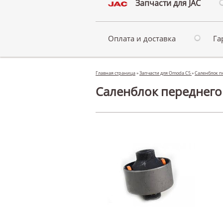
Запчасти для JAC
Оплата и доставка
Га
Главная страница
»
Запчасти для Omoda C5
»
Саленблок п
Саленблок переднего