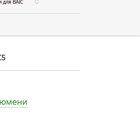
 для BAIC
C5
 Тюмени