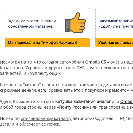
Ждем Вас в гости в нашем
Заказывайте запча
обновленном магазине.
«СДЭК» и на пункт
Мы переехали на Тимофея Чаркова 6
Удобная доставка 
Несмотря на то, что сегодня автомобили
Omoda C5
– очень наде
Казахстана, Украины и других стран СНГ, спустя несколько ле
запчастей, и комплектующих.
К счастью, "китаец" славится низкой стоимостью деталей и с
скромные деньги, если сравнивать это с покупкой и ремонтом
Здесь Вы можете заказать
Катушка зажигания аналог
для
Omod
любой город страны через
«Почту России»
или транспортные 
Номер по
оригинальному каталогу
автопроизводителя — F4J163
детали и облегчает ее поиск.