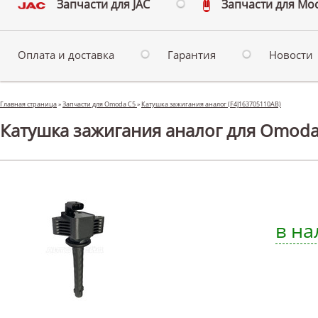
Запчасти для JAC
Запчасти для Мо
Оплата и доставка
Гарантия
Новости
Главная страница
»
Запчасти для Omoda C5
»
Катушка зажигания аналог (F4J163705110AB)
Катушка зажигания аналог для Omoda
в на