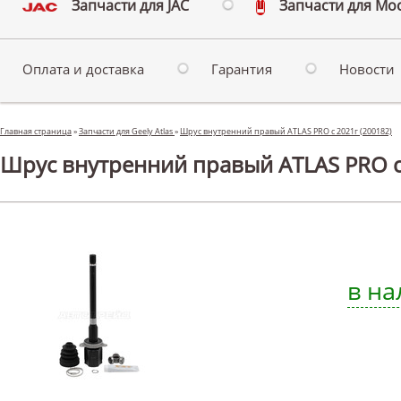
Запчасти для JAC
Запчасти для Мо
Оплата и доставка
Гарантия
Новости
Главная страница
»
Запчасти для Geely Atlas
»
Шрус внутренний правый ATLAS PRO c 2021г (200182)
Шрус внутренний правый ATLAS PRO c 2
в на