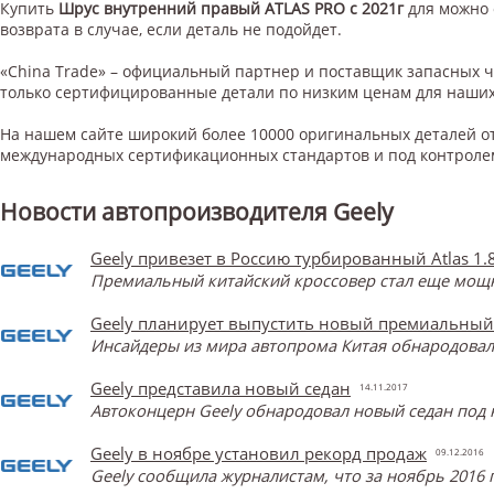
Купить
Шрус внутренний правый ATLAS PRO c 2021г
для
можно 
возврата в случае, если деталь не подойдет.
«China Trade» – официальный партнер и поставщик запасных 
только сертифицированные детали по низким ценам для наших
На нашем сайте широкий более 10000 оригинальных деталей от
международных сертификационных стандартов и под контроле
Новости автопроизводителя Geely
Geely привезет в Россию турбированный Atlas 1.
Премиальный китайский кроссовер стал еще мощнее
Geely планирует выпустить новый премиальный
Инсайдеры из мира автопрома Китая обнародова
Geely представила новый седан
14.11.2017
Автоконцерн Geely обнародовал новый седан под 
Geely в ноябре установил рекорд продаж
09.12.2016
Geely сообщила журналистам, что за ноябрь 2016 