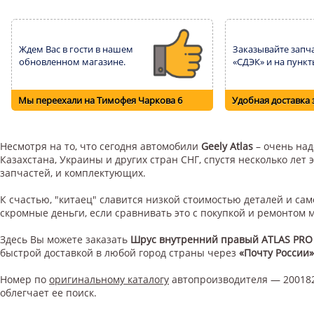
Ждем Вас в гости в нашем
Заказывайте запча
обновленном магазине.
«СДЭК» и на пункт
Мы переехали на Тимофея Чаркова 6
Удобная доставка 
Несмотря на то, что сегодня автомобили
Geely Atlas
– очень над
Казахстана, Украины и других стран СНГ, спустя несколько ле
запчастей, и комплектующих.
К счастью, "китаец" славится низкой стоимостью деталей и с
скромные деньги, если сравнивать это с покупкой и ремонтом
Здесь Вы можете заказать
Шрус внутренний правый ATLAS PRO 
быстрой доставкой в любой город страны через
«Почту России»
Номер по
оригинальному каталогу
автопроизводителя — 200182
облегчает ее поиск.