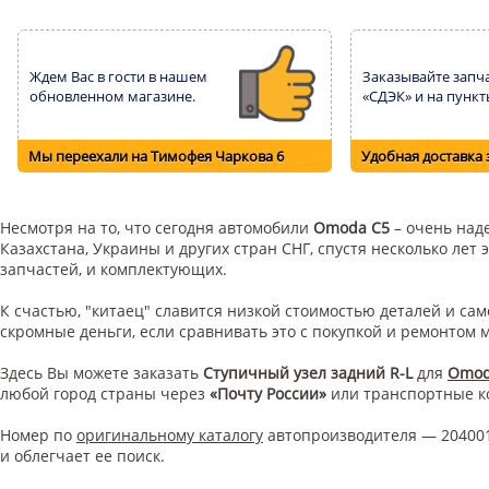
Ждем Вас в гости в нашем
Заказывайте запча
обновленном магазине.
«СДЭК» и на пункт
Мы переехали на Тимофея Чаркова 6
Удобная доставка 
Несмотря на то, что сегодня автомобили
Omoda C5
– очень наде
Казахстана, Украины и других стран СНГ, спустя несколько ле
запчастей, и комплектующих.
К счастью, "китаец" славится низкой стоимостью деталей и с
скромные деньги, если сравнивать это с покупкой и ремонтом
Здесь Вы можете заказать
Ступичный узел задний R-L
для
Omod
любой город страны через
«Почту России»
или транспортные 
Номер по
оригинальному каталогу
автопроизводителя — 204001
и облегчает ее поиск.