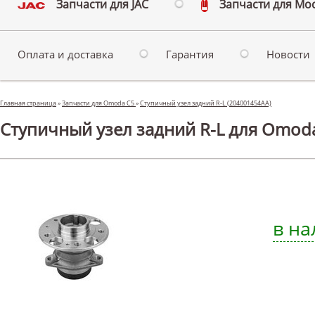
Запчасти для JAC
Запчасти для Мо
Оплата и доставка
Гарантия
Новости
Главная страница
»
Запчасти для Omoda C5
»
Ступичный узел задний R-L (204001454AA)
Ступичный узел задний R-L для Omod
в на