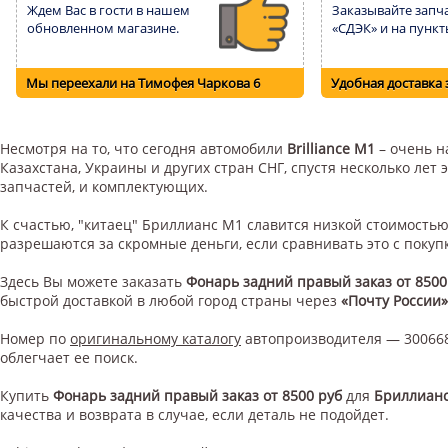
Ждем Вас в гости в нашем
Заказывайте запча
обновленном магазине.
«СДЭК» и на пункт
Мы переехали на Тимофея Чаркова 6
Удобная доставка 
Несмотря на то, что сегодня автомобили
Brilliance M1
– очень н
Казахстана, Украины и других стран СНГ, спустя несколько ле
запчастей, и комплектующих.
К счастью, "китаец" Бриллианс М1 славится низкой стоимость
разрешаются за скромные деньги, если сравнивать это с поку
Здесь Вы можете заказать
Фонарь задний правый заказ от 8500
быстрой доставкой в любой город страны через
«Почту России»
Номер по
оригинальному каталогу
автопроизводителя — 300668
облегчает ее поиск.
Купить
Фонарь задний правый заказ от 8500 руб
для
Бриллиан
качества и возврата в случае, если деталь не подойдет.