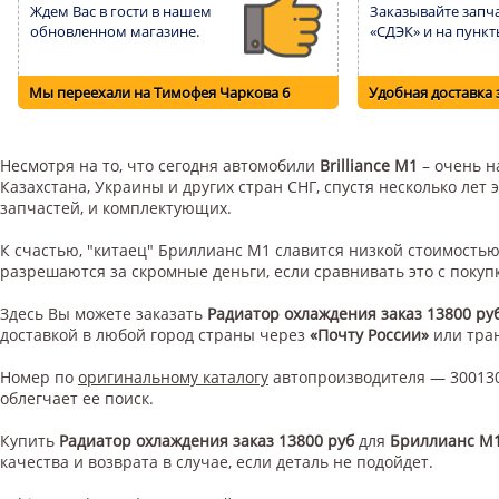
Ждем Вас в гости в нашем
Заказывайте запча
обновленном магазине.
«СДЭК» и на пункт
Мы переехали на Тимофея Чаркова 6
Удобная доставка 
Несмотря на то, что сегодня автомобили
Brilliance M1
– очень н
Казахстана, Украины и других стран СНГ, спустя несколько ле
запчастей, и комплектующих.
К счастью, "китаец" Бриллианс М1 славится низкой стоимость
разрешаются за скромные деньги, если сравнивать это с поку
Здесь Вы можете заказать
Радиатор охлаждения заказ 13800 ру
доставкой в любой город страны через
«Почту России»
или тра
Номер по
оригинальному каталогу
автопроизводителя — 300130
облегчает ее поиск.
Купить
Радиатор охлаждения заказ 13800 руб
для
Бриллианс М
качества и возврата в случае, если деталь не подойдет.