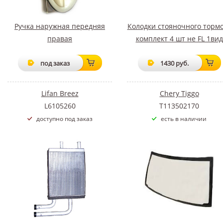
Ручка наружная передняя
Колодки стояночного торм
правая
комплект 4 шт не FL 1вид
под заказ
1430 руб.
Lifan Breez
Chery Tiggo
L6105260
T113502170
доступно под заказ
есть в наличии