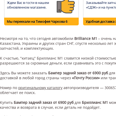
Ждем Вас в гости в нашем
Заказывайте запча
обновленном магазине.
«СДЭК» и на пункт
Мы переехали на Тимофея Чаркова 6
Удобная доставка 
Несмотря на то, что сегодня автомобили
Brilliance M1
– очень н
Казахстана, Украины и других стран СНГ, спустя несколько ле
запчастей, и комплектующих.
К счастью, "китаец" Бриллианс М1 славится низкой стоимость
разрешаются за скромные деньги, если сравнивать это с поку
Здесь Вы можете заказать
Бампер задний заказ от 6900 руб
дл
доставкой в любой город страны через
«Почту России»
или тра
Номер по
оригинальному каталогу
автопроизводителя — 300657
облегчает ее поиск.
Купить
Бампер задний заказ от 6900 руб
для
Бриллианс М1
мож
качества и возврата в случае, если деталь не подойдет.