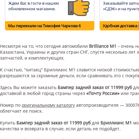
Ждем Вас в гости в нашем
Заказывайте запча
обновленном магазине.
«СДЭК» и на пункт
Мы переехали на Тимофея Чаркова 6
Удобная доставка 
Несмотря на то, что сегодня автомобили
Brilliance M1
– очень н
Казахстана, Украины и других стран СНГ, спустя несколько ле
запчастей, и комплектующих.
К счастью, "китаец" Бриллианс М1 славится низкой стоимость
разрешаются за скромные деньги, если сравнивать это с поку
Здесь Вы можете заказать
Бампер задний заказ от 11999 руб
дл
доставкой в любой город страны через
«Почту России»
или тра
Номер по
оригинальному каталогу
автопроизводителя — 300076
облегчает ее поиск.
Купить
Бампер задний заказ от 11999 руб
для
Бриллианс М1
мо
качества и возврата в случае, если деталь не подойдет.