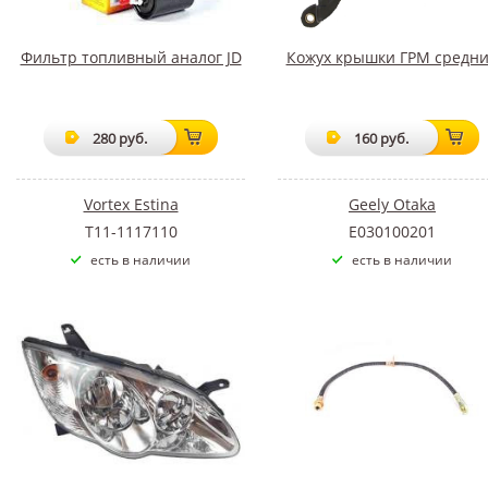
Фильтр топливный аналог JD
Кожух крышки ГРМ средн
280 руб.
160 руб.
Vortex Estina
Geely Otaka
T11-1117110
E030100201
есть в наличии
есть в наличии