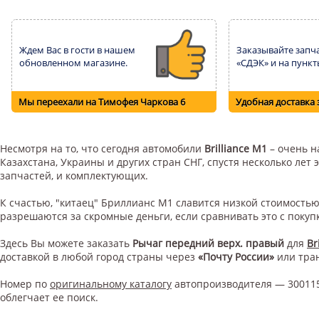
Ждем Вас в гости в нашем
Заказывайте запча
обновленном магазине.
«СДЭК» и на пункт
Мы переехали на Тимофея Чаркова 6
Удобная доставка 
Несмотря на то, что сегодня автомобили
Brilliance M1
– очень н
Казахстана, Украины и других стран СНГ, спустя несколько ле
запчастей, и комплектующих.
К счастью, "китаец" Бриллианс М1 славится низкой стоимость
разрешаются за скромные деньги, если сравнивать это с поку
Здесь Вы можете заказать
Рычаг передний верх. правый
для
Br
доставкой в любой город страны через
«Почту России»
или тра
Номер по
оригинальному каталогу
автопроизводителя — 300115
облегчает ее поиск.