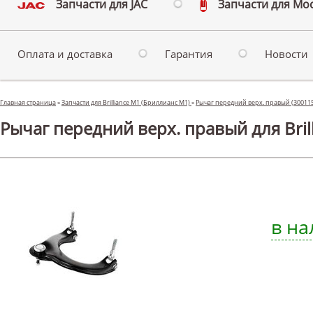
Запчасти для JAC
Запчасти для Мо
Оплата и доставка
Гарантия
Новости
Главная страница
»
Запчасти для Brilliance M1 (Бриллианс М1)
»
Рычаг передний верх. правый (30011
Рычаг передний верх. правый для Bril
в на