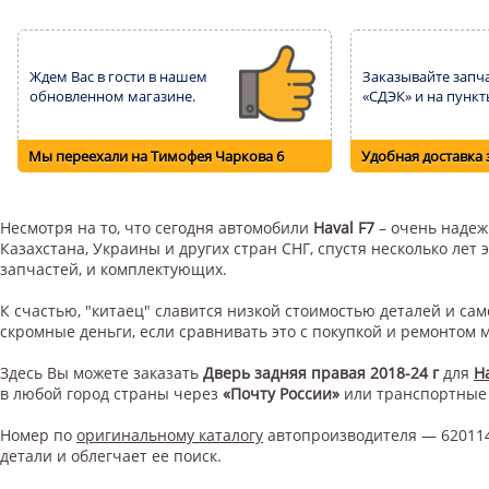
Ждем Вас в гости в нашем
Заказывайте запча
обновленном магазине.
«СДЭК» и на пункт
Мы переехали на Тимофея Чаркова 6
Удобная доставка 
Несмотря на то, что сегодня автомобили
Haval F7
– очень надежн
Казахстана, Украины и других стран СНГ, спустя несколько ле
запчастей, и комплектующих.
К счастью, "китаец" славится низкой стоимостью деталей и с
скромные деньги, если сравнивать это с покупкой и ремонтом
Здесь Вы можете заказать
Дверь задняя правая 2018-24 г
для
Ha
в любой город страны через
«Почту России»
или транспортные
Номер по
оригинальному каталогу
автопроизводителя — 620114
детали и облегчает ее поиск.