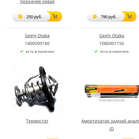
передняя левая
250 руб.
790 руб.
Geely Otaka
Geely Otaka
1400509180
1086001156
есть в наличии
есть в наличии
Термостат
Амортизатор задний анал
JD