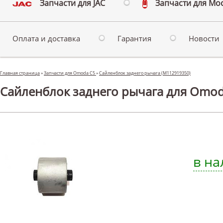
Запчасти для JAC
Запчасти для Мо
Оплата и доставка
Гарантия
Новости
Главная страница
»
Запчасти для Omoda C5
»
Сайленблок заднего рычага (M112919350)
Сайленблок заднего рычага для Omod
в на