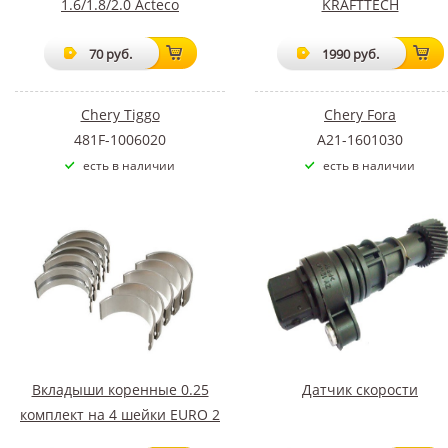
1.6/1.8/2.0 Acteco
KRAFTTECH
70 руб.
1990 руб.
Chery Tiggo
Chery Fora
481F-1006020
A21-1601030
есть в наличии
есть в наличии
Вкладыши коренные 0.25
Датчик скорости
комплект на 4 шейки EURO 2