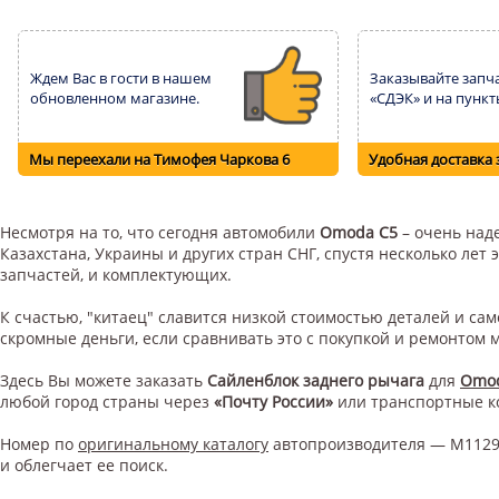
Ждем Вас в гости в нашем
Заказывайте запча
обновленном магазине.
«СДЭК» и на пункт
Мы переехали на Тимофея Чаркова 6
Удобная доставка 
Несмотря на то, что сегодня автомобили
Omoda C5
– очень наде
Казахстана, Украины и других стран СНГ, спустя несколько ле
запчастей, и комплектующих.
К счастью, "китаец" славится низкой стоимостью деталей и с
скромные деньги, если сравнивать это с покупкой и ремонтом
Здесь Вы можете заказать
Сайленблок заднего рычага
для
Omod
любой город страны через
«Почту России»
или транспортные 
Номер по
оригинальному каталогу
автопроизводителя — M11291
и облегчает ее поиск.