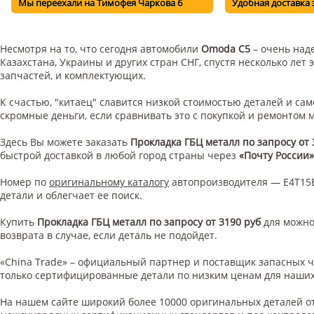
Мы переехали на Тимофея Чаркова 6
Удобная доставка 
Несмотря на то, что сегодня автомобили
Omoda C5
– очень наде
Казахстана, Украины и других стран СНГ, спустя несколько ле
запчастей, и комплектующих.
К счастью, "китаец" славится низкой стоимостью деталей и с
скромные деньги, если сравнивать это с покупкой и ремонтом
Здесь Вы можете заказать
Прокладка ГБЦ металл по запросу от 
быстрой доставкой в любой город страны через
«Почту России»
Номер по
оригинальному каталогу
автопроизводителя — E4T15B
детали и облегчает ее поиск.
Купить
Прокладка ГБЦ металл по запросу от 3190 руб
для
можно
возврата в случае, если деталь не подойдет.
«China Trade» – официальный партнер и поставщик запасных 
только сертифицированные детали по низким ценам для наших
На нашем сайте широкий более 10000 оригинальных деталей от