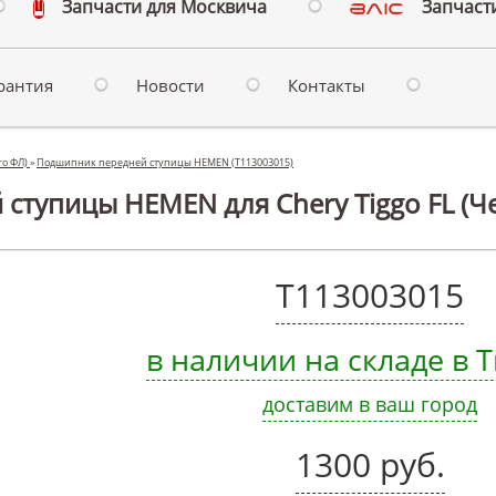
Запчасти для Москвича
Запчасти
рантия
Новости
Контакты
го ФЛ)
»
Подшипник передней ступицы HEMEN (T113003015)
тупицы HEMEN для Chery Tiggo FL (Че
T113003015
в наличии на складе в
доставим в ваш город
1300 руб.