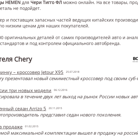
цы HEMEN
для
Чери Тигго ФЛ
можно онлайн. На все товары, про
деталь не подойдет.
нер и поставщик запасных частей ведущих китайских производ
по низким ценам для наших покупателей.
0 оригинальных деталей от самих производителей авто и анал
тандартов и под контролем официального автобренда.
еля Chery
в
инку – кроссовер Jetour X95
25.07.2018
y презентовал новый семиместный кроссовер под своим суб-б
ссии три новых модели
06.12.2016
онсировала в течение двух лет выход на рынок России новых ав
нный седан Arrizo 5
20.11.2015
топроизводитель представил седан нового поколения.
 в продаже
01.02.2015
самой максимальной комплектации вышел в продажу на россий