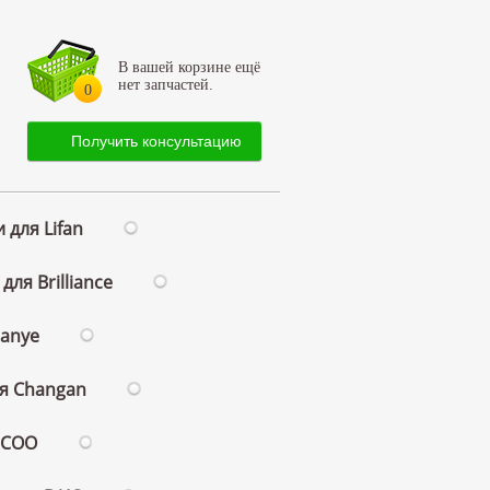
В вашей корзине ещё
нет запчастей.
0
Получить консультацию
 для Lifan
для Brilliance
ianye
ля Changan
ECOO