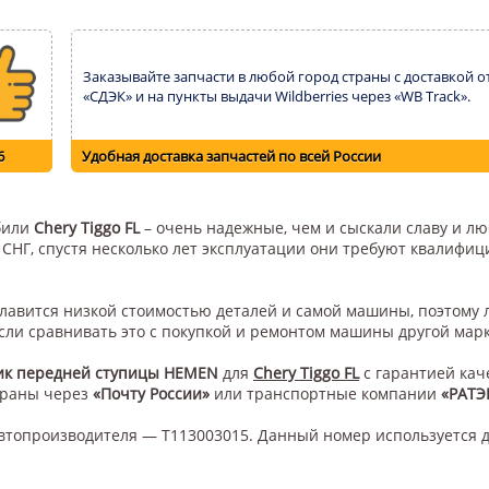
Заказывайте запчасти в любой город страны с доставкой о
«СДЭК» и на пункты выдачи Wildberries через «WB Track».
6
Удобная доставка запчастей по всей России
обили
Chery Tiggo FL
– очень надежные, чем и сыскали славу и лю
н СНГ, спустя несколько лет эксплуатации они требуют квалифи
 славится низкой стоимостью деталей и самой машины, поэтому
сли сравнивать это с покупкой и ремонтом машины другой мар
к передней ступицы HEMEN
для
Chery Tiggo FL
с гарантией кач
траны через
«Почту России»
или транспортные компании
«РАТЭ
втопроизводителя — T113003015. Данный номер используется 