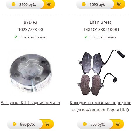
3100 руб.
1090 руб.
BYD F3
Lifan Breez
10237773-00
LF481Q13802100B1
есть в наличии
есть в наличии
Заглушка КПП задняя металл
Колодки тормозные передни
(с ушком) аналог Корея HI-Q
990 руб.
750 руб.