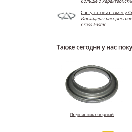
больше о характеристик
Chery готовит замену Cr
Инсайдеры распространя
Cross Eastar
Также сегодня у нас пок
Подшипник опорный