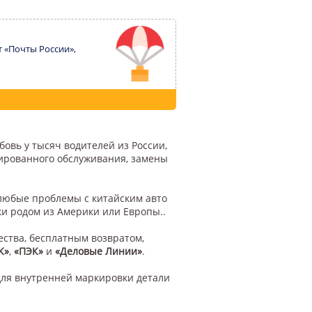
т «Почты России»,
бовь у тысяч водителей из России,
цированного обслуживания, замены
 любые проблемы с китайским авто
ки родом из Америки или Европы..
ества, бесплатным возвратом,
К»
,
«ПЭК»
и
«Деловые Линии»
.
для внутренней маркировки детали