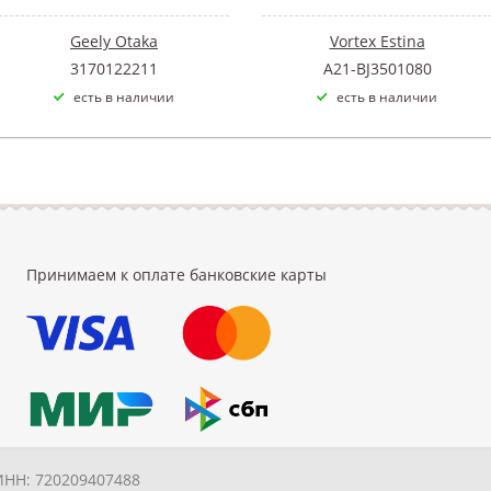
Geely Otaka
Vortex Estina
3170122211
A21-BJ3501080
есть в наличии
есть в наличии
Принимаем к оплате банковские карты
ИНН: 720209407488