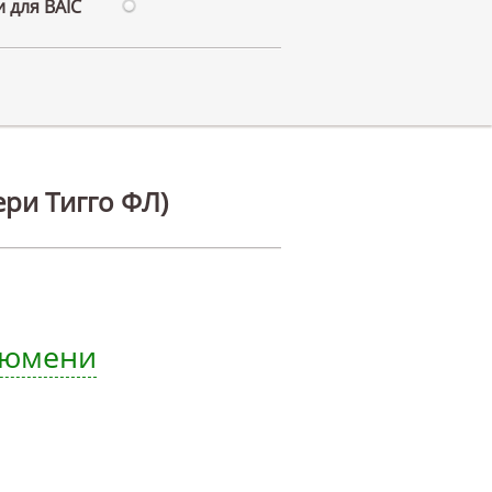
 для BAIC
ри Тигго ФЛ)
 Тюмени