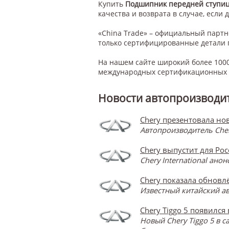
Купить
Подшипник передней ступи
качества и возврата в случае, если 
«China Trade» – официальный парт
только сертифицированные детали 
На нашем сайте широкий более 1000
международных сертификационных с
Новости автопроизводит
Chery презентовала нов
Автопроизводитель Cher
Chery выпустит для Ро
Chery International ан
Chery показала обновлё
Известный китайский ав
Chery Tiggo 5 появился
Новый Chery Tiggo 5 в 