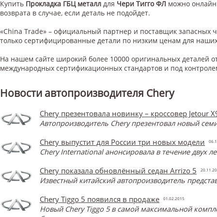
Купить
Прокладка ГБЦ металл
для
Чери Тигго ФЛ
можно онлайн.
возврата в случае, если деталь не подойдет.
«China Trade» – официальный партнер и поставщик запасных 
только сертифицированные детали по низким ценам для наших
На нашем сайте широкий более 10000 оригинальных деталей от
международных сертификационных стандартов и под контроле
Новости автопроизводителя Chery
Chery презентовала новинку – кроссовер Jetour X
Автопроизводитель Chery презентовал новый семи
Chery выпустит для России три новых модели
06.1
Chery International анонсировала в течение двух 
Chery показала обновлённый седан Arrizo 5
20.11.2
Известный китайский автопроизводитель представ
Chery Tiggo 5 появился в продаже
01.02.2015
Новый Chery Tiggo 5 в самой максимальной компл