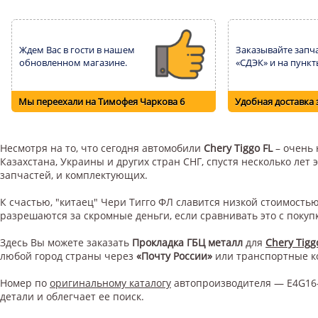
Ждем Вас в гости в нашем
Заказывайте запча
обновленном магазине.
«СДЭК» и на пункт
Мы переехали на Тимофея Чаркова 6
Удобная доставка 
Несмотря на то, что сегодня автомобили
Chery Tiggo FL
– очень 
Казахстана, Украины и других стран СНГ, спустя несколько ле
запчастей, и комплектующих.
К счастью, "китаец" Чери Тигго ФЛ славится низкой стоимост
разрешаются за скромные деньги, если сравнивать это с поку
Здесь Вы можете заказать
Прокладка ГБЦ металл
для
Chery Tigg
любой город страны через
«Почту России»
или транспортные 
Номер по
оригинальному каталогу
автопроизводителя — E4G16-
детали и облегчает ее поиск.