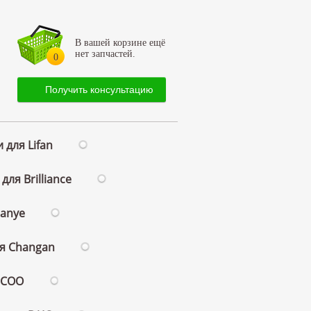
В вашей корзине ещё
нет запчастей.
0
Получить консультацию
 для Lifan
для Brilliance
ianye
ля Changan
ECOO