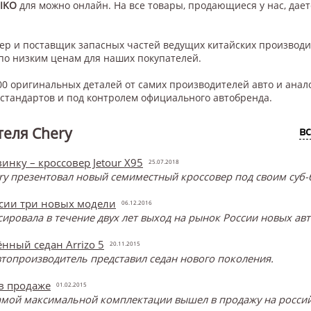
MIKO
для
можно онлайн. На все товары, продающиеся у нас, дает
нер и поставщик запасных частей ведущих китайских производ
по низким ценам для наших покупателей.
0 оригинальных деталей от самих производителей авто и анал
тандартов и под контролем официального автобренда.
еля Chery
в
инку – кроссовер Jetour X95
25.07.2018
y презентовал новый семиместный кроссовер под своим суб-б
ссии три новых модели
06.12.2016
онсировала в течение двух лет выход на рынок России новых ав
нный седан Arrizo 5
20.11.2015
топроизводитель представил седан нового поколения.
 в продаже
01.02.2015
самой максимальной комплектации вышел в продажу на россий