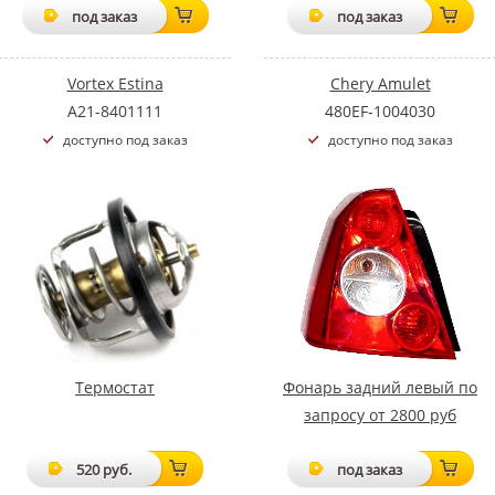
под заказ
под заказ
Vortex Estina
Chery Amulet
A21-8401111
480EF-1004030
доступно под заказ
доступно под заказ
Термостат
Фонарь задний левый по
запросу от 2800 руб
520 руб.
под заказ