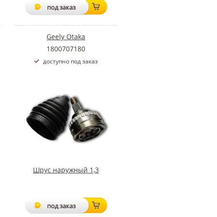
под заказ
Geely Otaka
1800707180
доступно под заказ
Шрус наружный 1,3
под заказ