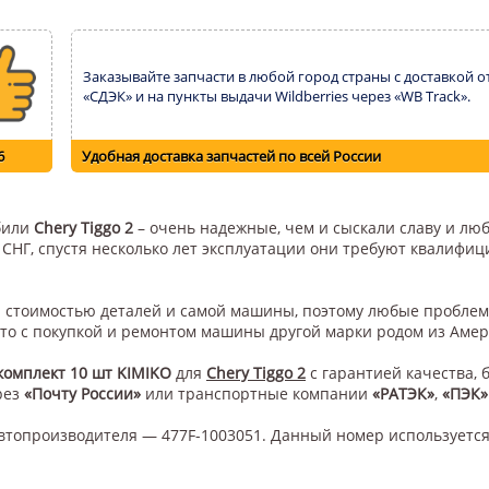
Заказывайте запчасти в любой город страны с доставкой о
«СДЭК» и на пункты выдачи Wildberries через «WB Track».
6
Удобная доставка запчастей по всей России
обили
Chery Tiggo 2
– очень надежные, чем и сыскали славу и люб
н СНГ, спустя несколько лет эксплуатации они требуют квалифи
ой стоимостью деталей и самой машины, поэтому любые проблем
это с покупкой и ремонтом машины другой марки родом из Амер
комплект 10 шт KIMIKO
для
Chery Tiggo 2
с гарантией качества, 
рез
«Почту России»
или транспортные компании
«РАТЭК»
,
«ПЭК»
втопроизводителя — 477F-1003051. Данный номер используется