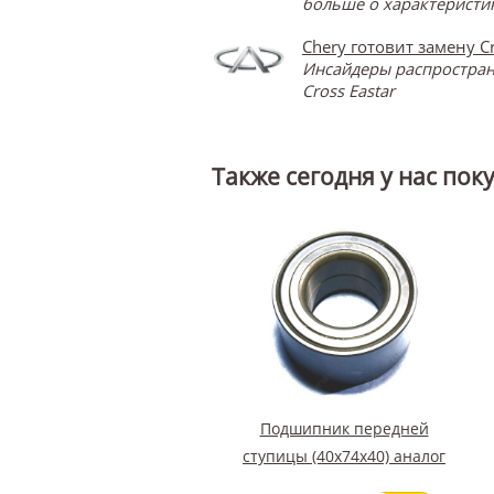
больше о характеристик
Chery готовит замену Cr
Инсайдеры распространя
Cross Eastar
Также сегодня у нас пок
Подшипник передней
ступицы (40х74х40) аналог