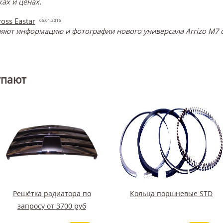
ах и ценах.
oss Eastar
05.01.2015
ют информацию и фотографии нового универсала Arrizo M7 о
упают
Решётка радиатора по
Кольца поршневые STD
запросу от 3700 руб