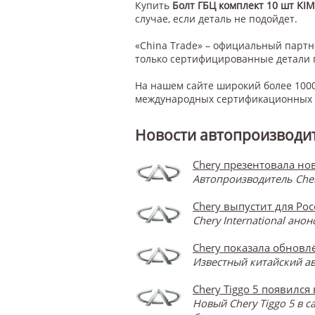
Купить
Болт ГБЦ комплект 10 шт KI
случае, если деталь не подойдет.
«China Trade» – официальный парт
только сертифицированные детали 
На нашем сайте широкий более 1000
международных сертификационных с
Новости автопроизводит
Chery презентовала нов
Автопроизводитель Cher
Chery выпустит для Ро
Chery International ан
Chery показала обновлё
Известный китайский ав
Chery Tiggo 5 появился
Новый Chery Tiggo 5 в 