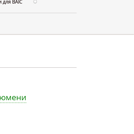
 для BAIC
 Тюмени