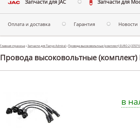
Запчасти для JAC
Запчасти для Мо
Оплата и доставка
Гарантия
Новости
Главная страница
»
Запчасти для Tianye Admiral
»
Провода высоковольтные (комплект) EURO 2 (37071
Провода высоковольтные (комплект) E
в на