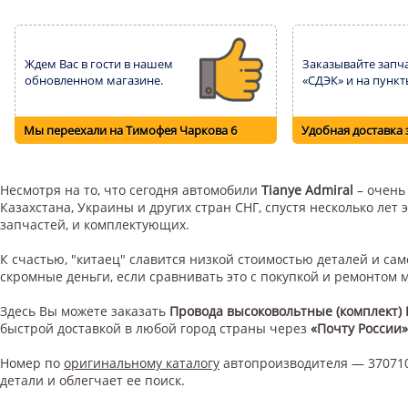
Ждем Вас в гости в нашем
Заказывайте запча
обновленном магазине.
«СДЭК» и на пункт
Мы переехали на Тимофея Чаркова 6
Удобная доставка 
Несмотря на то, что сегодня автомобили
Tianye Admiral
– очень 
Казахстана, Украины и других стран СНГ, спустя несколько ле
запчастей, и комплектующих.
К счастью, "китаец" славится низкой стоимостью деталей и с
скромные деньги, если сравнивать это с покупкой и ремонтом
Здесь Вы можете заказать
Провода высоковольтные (комплект)
быстрой доставкой в любой город страны через
«Почту России»
Номер по
оригинальному каталогу
автопроизводителя — 370710
детали и облегчает ее поиск.