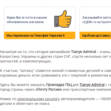
Ждем Вас в гости в нашем
Заказывайте запча
обновленном магазине.
«СДЭК» и на пункт
Мы переехали на Тимофея Чаркова 6
Удобная доставка 
Несмотря на то, что сегодня автомобили
Tianye Admiral
– очень 
Казахстана, Украины и других стран СНГ, спустя несколько ле
запчастей, и комплектующих.
К счастью, "китаец" славится низкой стоимостью деталей и с
скромные деньги, если сравнивать это с покупкой и ремонтом
Здесь Вы можете заказать
Прокладка ГБЦ
для
Tianye Admiral
с г
город страны через
«Почту России»
или транспортные компан
Номер по
оригинальному каталогу
автопроизводителя — 100309
детали и облегчает ее поиск.