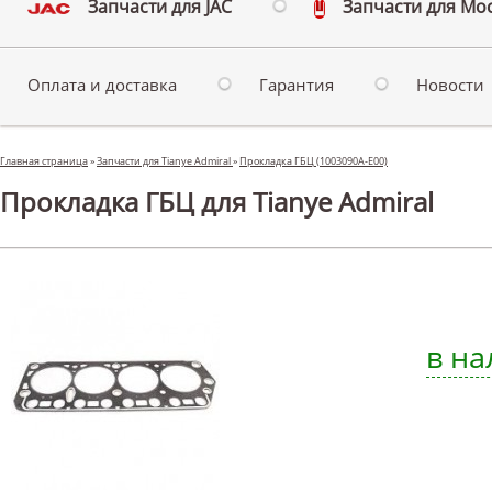
Запчасти для JAC
Запчасти для Мо
Оплата и доставка
Гарантия
Новости
Главная страница
»
Запчасти для Tianye Admiral
»
Прокладка ГБЦ (1003090A-E00)
Прокладка ГБЦ для Tianye Admiral
в на