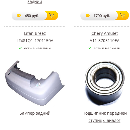
задний
450 руб.
1790 руб.
Lifan Breez
Chery Amulet
LF481Q1-1701150A
A11-3705110EA
есть в наличии
есть в наличии
Бампер задний
Подшипник передней
ступицы аналог