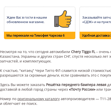
Ждем Вас в гости в нашем
Заказывайте запча
обновленном магазине.
«СДЭК» и на пункт
Мы переехали на Тимофея Чаркова 6
Удобная доставка 
Несмотря на то, что сегодня автомобили
Chery Tiggo FL
– очень 
Казахстана, Украины и других стран СНГ, спустя несколько ле
запчастей, и комплектующих.
К счастью, "китаец" Чери Тигго ФЛ славится низкой стоимост
разрешаются за скромные деньги, если сравнивать это с поку
Здесь Вы можете заказать
Решётка переднего бампера левая
д
доставкой в любой город страны через
«Почту России»
или тра
Номер по
оригинальному каталогу
автопроизводителя — T11-28
и облегчает ее поиск.