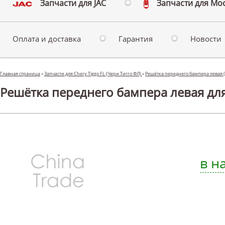
Запчасти для JAC
Запчасти для Мо
Оплата и доставка
Гарантия
Новости
Главная страница
»
Запчасти для Chery Tiggo FL (Чери Тигго ФЛ)
»
Решётка переднего бампера левая (
Решётка переднего бампера левая для 
в н