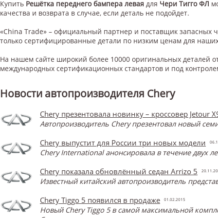
Купить
Решётка переднего бампера левая
для
Чери Тигго ФЛ
м
качества и возврата в случае, если деталь не подойдет.
«China Trade» – официальный партнер и поставщик запасных 
только сертифицированные детали по низким ценам для наших
На нашем сайте широкий более 10000 оригинальных деталей от
международных сертификационных стандартов и под контроле
Новости автопроизводителя Chery
Chery презентовала новинку – кроссовер Jetour X
Автопроизводитель Chery презентовал новый семи
Chery выпустит для России три новых модели
06.1
Chery International анонсировала в течение двух 
Chery показала обновлённый седан Arrizo 5
20.11.2
Известный китайский автопроизводитель представ
Chery Tiggo 5 появился в продаже
01.02.2015
Новый Chery Tiggo 5 в самой максимальной компл