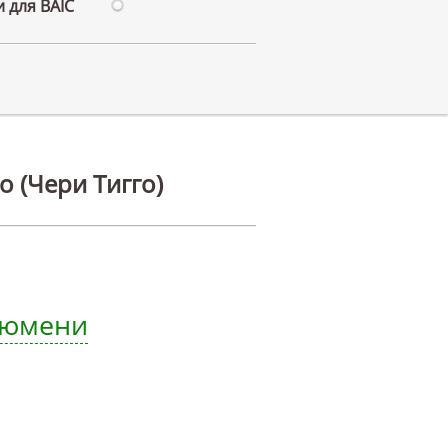
 для BAIC
o (Чери Тигго)
 Тюмени