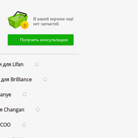
В вашей корзине ещё
нет запчастей.
0
Получить консультацию
 для Lifan
для Brilliance
ianye
ля Changan
ECOO