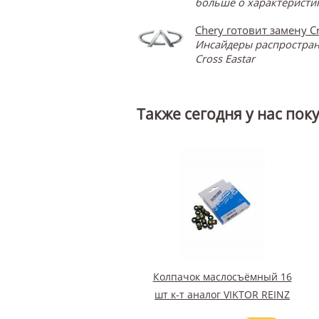
больше о характеристик
Chery готовит замену Cr
Инсайдеры распространя
Cross Eastar
Также сегодня у нас пок
Колпачок маслосъёмный 16
шт к-т аналог VIKTOR REINZ