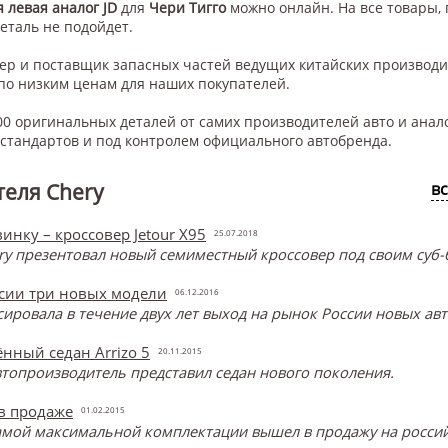
 левая аналог JD
для
Чери Тигго
можно онлайн. На все товары,
деталь не подойдет.
нер и поставщик запасных частей ведущих китайских производ
по низким ценам для наших покупателей.
0 оригинальных деталей от самих производителей авто и анал
тандартов и под контролем официального автобренда.
еля Chery
в
инку – кроссовер Jetour X95
25.07.2018
y презентовал новый семиместный кроссовер под своим суб-б
ссии три новых модели
06.12.2016
онсировала в течение двух лет выход на рынок России новых ав
нный седан Arrizo 5
20.11.2015
топроизводитель представил седан нового поколения.
 в продаже
01.02.2015
самой максимальной комплектации вышел в продажу на россий