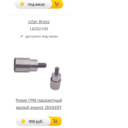
под заказ
Lifan Breez
L8202100
доступно под заказ
Ролик ГРМ паразитный
малый аналог ZEKKERT
850 руб.