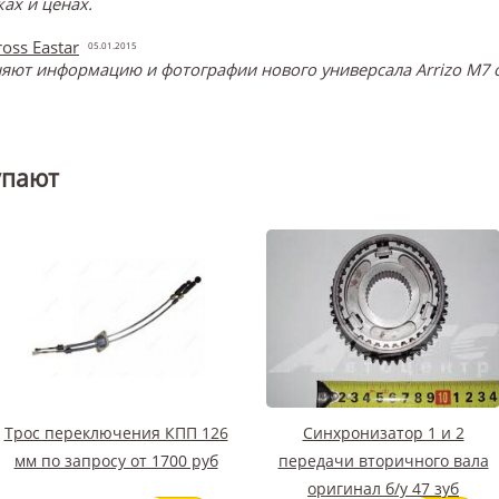
ах и ценах.
oss Eastar
05.01.2015
ют информацию и фотографии нового универсала Arrizo M7 о
упают
Трос переключения КПП 126
Синхронизатор 1 и 2
мм по запросу от 1700 руб
передачи вторичного вала
оригинал б/у 47 зуб