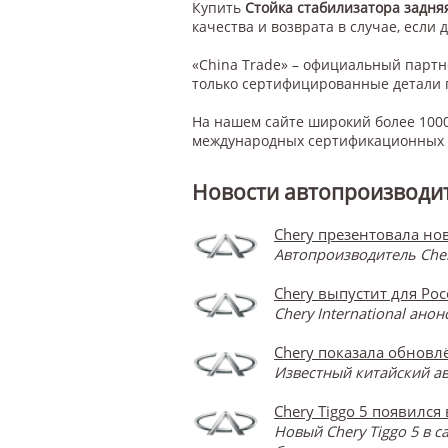
Купить
Стойка стабилизатора задняя
качества и возврата в случае, если 
«China Trade» – официальный парт
только сертифицированные детали 
На нашем сайте широкий более 1000
международных сертификационных с
Новости автопроизводит
Chery презентовала нов
Автопроизводитель Cher
Chery выпустит для Ро
Chery International ан
Chery показала обновлё
Известный китайский ав
Chery Tiggo 5 появился
Новый Chery Tiggo 5 в 