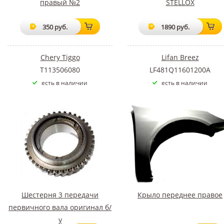
правый №2
STELLOX
350 руб.
1890 руб.
Chery Tiggo
Lifan Breez
T113506080
LF481Q11601200A
есть в наличии
есть в наличии
Шестерня 3 передачи
Крыло переднее правое
первичного вала оригинал б/
у