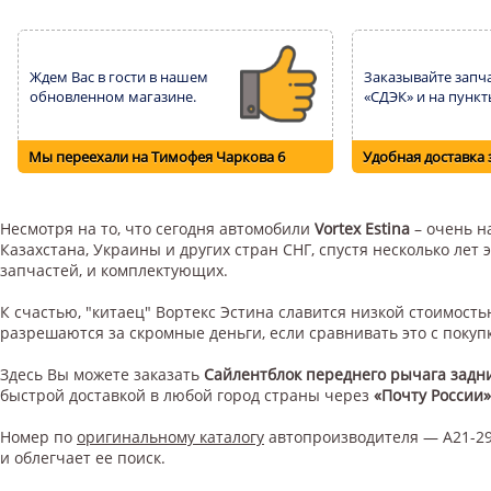
Ждем Вас в гости в нашем
Заказывайте запча
обновленном магазине.
«СДЭК» и на пункт
Мы переехали на Тимофея Чаркова 6
Удобная доставка 
Несмотря на то, что сегодня автомобили
Vortex Estina
– очень н
Казахстана, Украины и других стран СНГ, спустя несколько ле
запчастей, и комплектующих.
К счастью, "китаец" Вортекс Эстина славится низкой стоимос
разрешаются за скромные деньги, если сравнивать это с поку
Здесь Вы можете заказать
Сайлентблок переднего рычага задн
быстрой доставкой в любой город страны через
«Почту России»
Номер по
оригинальному каталогу
автопроизводителя — A21-29
и облегчает ее поиск.