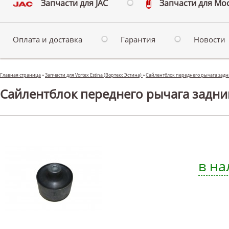
Запчасти для JAC
Запчасти для Мо
Оплата и доставка
Гарантия
Новости
Главная страница
»
Запчасти для Vortex Estina (Вортекс Эстина)
»
Сайлентблок переднего рычага задн
Сайлентблок переднего рычага задний 
в на