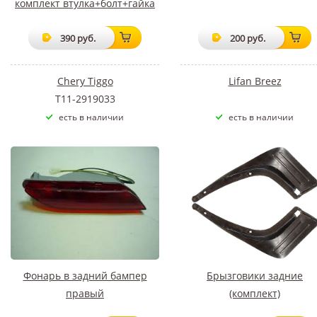
комплект втулка+болт+гайка
390 руб.
200 руб.
Chery Tiggo
Lifan Breez
T11-2919033
есть в наличии
есть в наличии
Фонарь в задний бампер
Брызговики задние
правый
(комплект)