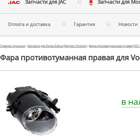
Запчасти для JAC
Запчасти для Мо
Оплата и доставка
Гарантия
Новости
Главная страница
»
Запчасти для Vortex Estina (Вортекс Эстина)
»
Фара противотуманная правая (A21-
Фара противотуманная правая для Vort
в на