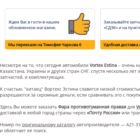
Ждем Вас в гости в нашем
Заказывайте запча
обновленном магазине.
«СДЭК» и на пункт
Мы переехали на Тимофея Чаркова 6
Удобная доставка 
Несмотря на то, что сегодня автомобили
Vortex Estina
– очень н
Казахстана, Украины и других стран СНГ, спустя несколько ле
запчастей, и комплектующих.
К счастью, "китаец" Вортекс Эстина славится низкой стоимос
разрешаются за скромные деньги, если сравнивать это с поку
Здесь Вы можете заказать
Фара противотуманная правая
для
V
доставкой в любой город страны через
«Почту России»
или тра
Номер по
оригинальному каталогу
автопроизводителя — A21-37
и облегчает ее поиск.