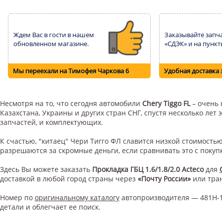
Ждем Вас в гости в нашем
Заказывайте запча
обновленном магазине.
«СДЭК» и на пункт
Мы переехали на Тимофея Чаркова 6
Удобная доставка 
Несмотря на то, что сегодня автомобили
Chery Tiggo FL
– очень 
Казахстана, Украины и других стран СНГ, спустя несколько ле
запчастей, и комплектующих.
К счастью, "китаец" Чери Тигго ФЛ славится низкой стоимост
разрешаются за скромные деньги, если сравнивать это с поку
Здесь Вы можете заказать
Прокладка ГБЦ 1.6/1.8/2.0 Acteco
для
доставкой в любой город страны через
«Почту России»
или тра
Номер по
оригинальному каталогу
автопроизводителя — 481H-1
детали и облегчает ее поиск.