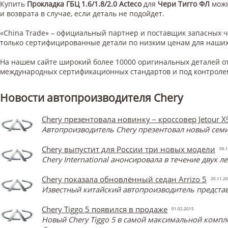
Купить
Прокладка ГБЦ 1.6/1.8/2.0 Acteco
для
Чери Тигго ФЛ
можн
и возврата в случае, если деталь не подойдет.
«China Trade» – официальный партнер и поставщик запасных 
только сертифицированные детали по низким ценам для наших
На нашем сайте широкий более 10000 оригинальных деталей от
международных сертификационных стандартов и под контроле
Новости автопроизводителя Chery
Chery презентовала новинку – кроссовер Jetour X
Автопроизводитель Chery презентовал новый семи
Chery выпустит для России три новых модели
06.1
Chery International анонсировала в течение двух 
Chery показала обновлённый седан Arrizo 5
20.11.2
Известный китайский автопроизводитель представ
Chery Tiggo 5 появился в продаже
01.02.2015
Новый Chery Tiggo 5 в самой максимальной компл