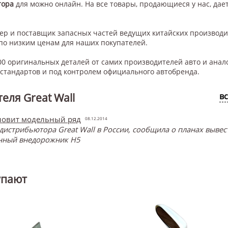
тора
для
можно онлайн. На все товары, продающиеся у нас, дает
нер и поставщик запасных частей ведущих китайских производ
по низким ценам для наших покупателей.
0 оригинальных деталей от самих производителей авто и анал
тандартов и под контролем официального автобренда.
еля Great Wall
в
бновит модельный ряд
08.12.2014
 дистрибьютора Great Wall в России, сообщила о планах выве
ённый внедорожник H5
упают