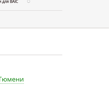
 для BAIC
 Тюмени