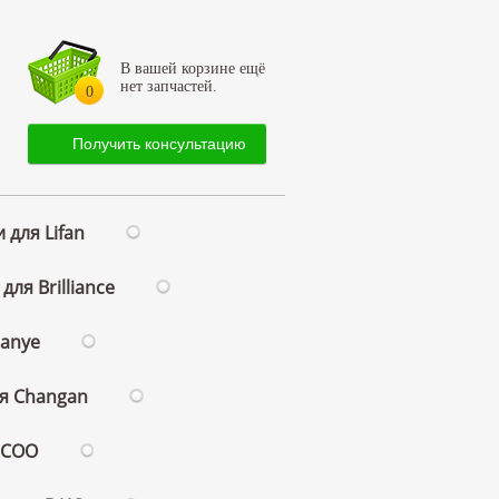
В вашей корзине ещё
нет запчастей.
0
Получить консультацию
 для Lifan
для Brilliance
ianye
ля Changan
ECOO