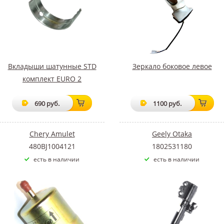
Вкладыши шатунные STD
Зеркало боковое левое
комплект EURO 2
690 руб.
1100 руб.
Chery Amulet
Geely Otaka
480BJ1004121
1802531180
есть в наличии
есть в наличии