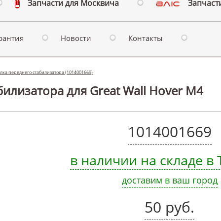
Запчасти для Москвича
Запчасти
рантия
Новости
Контакты
лка переднего стабилизатора (1014001669)
билизатора для Great Wall Hover M4
1014001669
в наличии на складе в
доставим в ваш город
50 руб.