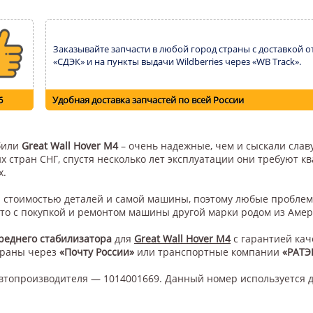
Заказывайте запчасти в любой город страны с доставкой о
«СДЭК» и на пункты выдачи Wildberries через «WB Track».
6
Удобная доставка запчастей по всей России
обили
Great Wall Hover M4
– очень надежные, чем и сыскали славу
их стран СНГ, спустя несколько лет эксплуатации они требуют 
х.
ой стоимостью деталей и самой машины, поэтому любые проблем
это с покупкой и ремонтом машины другой марки родом из Амер
реднего стабилизатора
для
Great Wall Hover M4
с гарантией кач
траны через
«Почту России»
или транспортные компании
«РАТЭ
втопроизводителя — 1014001669. Данный номер используется 