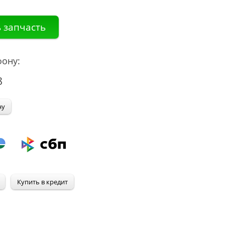
ону:
8