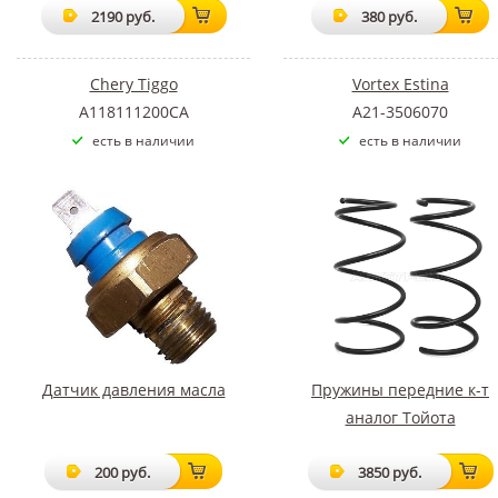
2190 руб.
380 руб.
Chery Tiggo
Vortex Estina
A118111200CA
A21-3506070
есть в наличии
есть в наличии
Датчик давления масла
Пружины передние к-т
аналог Тойота
200 руб.
3850 руб.