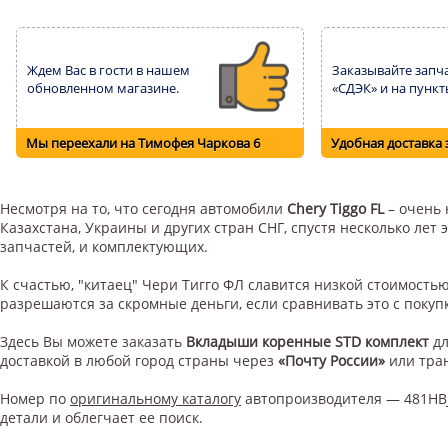
Ждем Вас в гости в нашем
Заказывайте запча
обновленном магазине.
«СДЭК» и на пункт
Мы переехали на Тимофея Чаркова 6
Удобная доставка 
Несмотря на то, что сегодня автомобили
Chery Tiggo FL
– очень 
Казахстана, Украины и других стран СНГ, спустя несколько ле
запчастей, и комплектующих.
К счастью, "китаец" Чери Тигго ФЛ славится низкой стоимост
разрешаются за скромные деньги, если сравнивать это с поку
Здесь Вы можете заказать
Вкладыши коренные STD комплект
д
доставкой в любой город страны через
«Почту России»
или тра
Номер по
оригинальному каталогу
автопроизводителя — 481HBJ
детали и облегчает ее поиск.