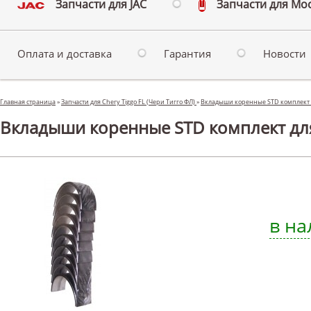
Запчасти для JAC
Запчасти для Мо
Оплата и доставка
Гарантия
Новости
Главная страница
»
Запчасти для Chery Tiggo FL (Чери Тигго ФЛ)
»
Вкладыши коренные STD комплект 
Вкладыши коренные STD комплект для 
в на