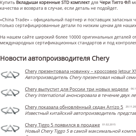
Купить
Вкладыши коренные STD комплект
для
Чери Тигго ФЛ
м
качества и возврата в случае, если деталь не подойдет.
«China Trade» – официальный партнер и поставщик запасных 
только сертифицированные детали по низким ценам для наших
На нашем сайте широкий более 10000 оригинальных деталей от
международных сертификационных стандартов и под контроле
Новости автопроизводителя Chery
Chery презентовала новинку – кроссовер Jetour X
Автопроизводитель Chery презентовал новый семи
Chery выпустит для России три новых модели
06.1
Chery International анонсировала в течение двух 
Chery показала обновлённый седан Arrizo 5
20.11.2
Известный китайский автопроизводитель представ
Chery Tiggo 5 появился в продаже
01.02.2015
Новый Chery Tiggo 5 в самой максимальной компл