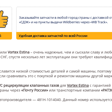
Заказывайте запчасти в любой город страны с доставкой о
«СДЭК» и на пункты выдачи Wildberries через «WB Track».
6
Удобная доставка запчастей по всей России
обили
Vortex Estina
– очень надежные, чем и сыскали славу и любо
н СНГ, спустя несколько лет эксплуатации они требуют квалифи
а славится низкой стоимостью деталей и самой машины, поэтом
сли сравнивать это с покупкой и ремонтом машины другой мар
VC рециркуляции клапанных газов
для
Vortex Estina
с гарантией 
траны через
«Почту России»
или транспортные компании
«РАТЭ
втопроизводителя — 481H-1014040. Данный номер используетс