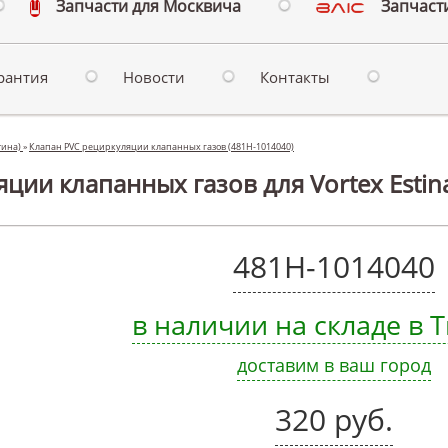
Запчасти для Москвича
Запчасти
рантия
Новости
Контакты
стина)
»
Клапан PVC рециркуляции клапанных газов (481H-1014040)
ции клапанных газов для Vortex Estina
481H-1014040
в наличии на складе в
доставим в ваш город
320 руб.