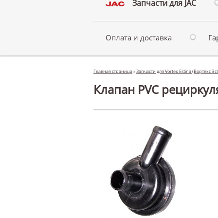
Запчасти для JAC
Оплата и доставка
Га
Главная страница
»
Запчасти для Vortex Estina (Вортекс Э
Клапан PVC рециркуля