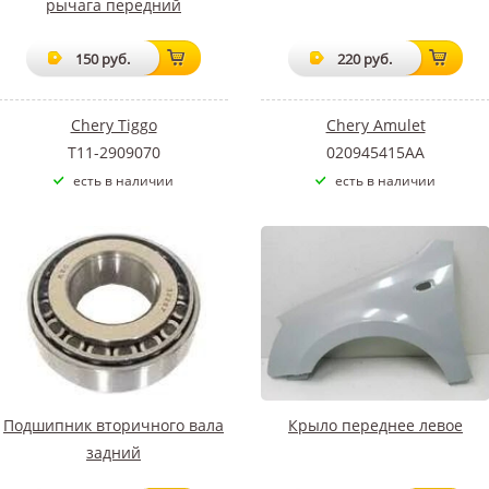
рычага передний
150 руб.
220 руб.
Chery Tiggo
Chery Amulet
T11-2909070
020945415AA
есть в наличии
есть в наличии
Подшипник вторичного вала
Крыло переднее левое
задний