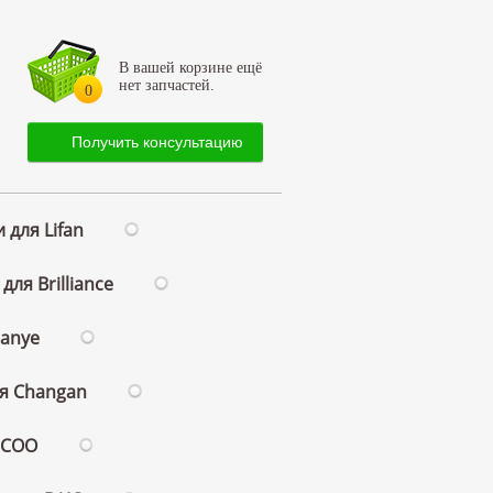
В вашей корзине ещё
нет запчастей.
0
Получить консультацию
 для Lifan
для Brilliance
ianye
ля Changan
ECOO