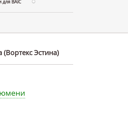
 для BAIC
 (Вортекс Эстина)
 Тюмени