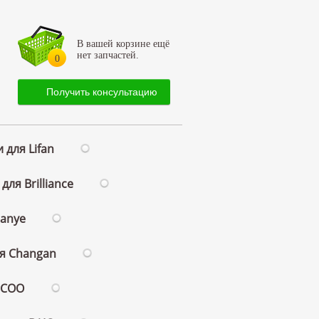
В вашей корзине ещё
нет запчастей.
0
Получить консультацию
 для Lifan
для Brilliance
ianye
ля Changan
ECOO