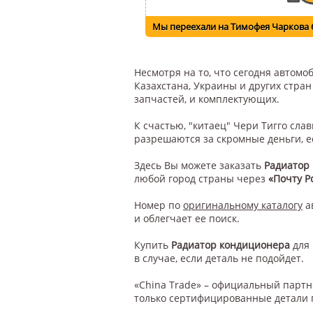
Мы переехали на Тимофея Чаркова 
Несмотря на то, что сегодня автом
Казахстана, Украины и других стра
запчастей, и комплектующих.
К счастью, "китаец" Чери Тигго сл
разрешаются за скромные деньги, е
Здесь Вы можете заказать
Радиатор
любой город страны через
«Почту Р
Номер по
оригинальному каталогу
а
и облегчает ее поиск.
Купить
Радиатор кондиционера
для
в случае, если деталь не подойдет.
«China Trade» – официальный парт
только сертифицированные детали 