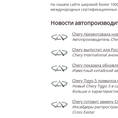
На нашем сайте широкий более 1000
международных сертификационных с
Новости автопроизводит
Chery презентовала нов
Автопроизводитель Cher
Chery выпустит для Ро
Chery International ан
Chery показала обновлё
Известный китайский ав
Chery Tiggo 5 появился
Новый Chery Tiggo 5 в 
больше о характеристик
Chery готовит замену Cr
Инсайдеры распространя
Cross Eastar