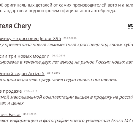
0 оригинальных деталей от самих производителей авто и анал
тандартов и под контролем официального автобренда.
еля Chery
в
инку – кроссовер Jetour X95
25.07.2018
y презентовал новый семиместный кроссовер под своим суб-б
ссии три новых модели
06.12.2016
онсировала в течение двух лет выход на рынок России новых ав
нный седан Arrizo 5
20.11.2015
топроизводитель представил седан нового поколения.
 в продаже
01.02.2015
самой максимальной комплектации вышел в продажу на россий
ах и ценах.
oss Eastar
05.01.2015
ют информацию и фотографии нового универсала Arrizo M7 о