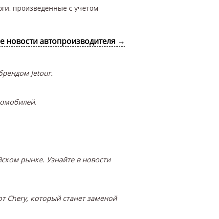
оги, произведенные с учетом
се новости автопроизводителя →
рендом Jetour.
томобилей.
ском рынке. Узнайте в новости
т Chery, который станет заменой