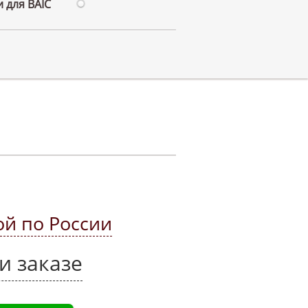
 для BAIC
ой по России
и заказе