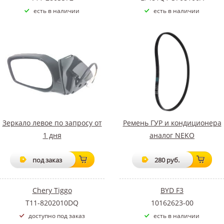
есть в наличии
есть в наличии
Зеркало левое по запросу от
Ремень ГУР и кондиционера
1 дня
аналог NEKO
под заказ
280 руб.
Chery Tiggo
BYD F3
T11-8202010DQ
10162623-00
доступно под заказ
есть в наличии