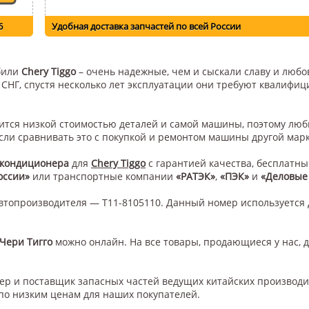
6
Удобная доставка запчастей по всей России
обили
Chery Tiggo
– очень надежные, чем и сыскали славу и любов
н СНГ, спустя несколько лет эксплуатации они требуют квалифи
авится низкой стоимостью деталей и самой машины, поэтому лю
сли сравнивать это с покупкой и ремонтом машины другой мар
 кондиционера
для
Chery Tiggo
с гарантией качества, бесплатны
оссии»
или транспортные компании
«РАТЭК»
,
«ПЭК»
и
«Деловые
втопроизводителя — T11-8105110. Данный номер используется 
Чери Тигго
можно онлайн. На все товары, продающиеся у нас, д
нер и поставщик запасных частей ведущих китайских производ
по низким ценам для наших покупателей.