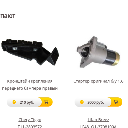
упают
Кронштейн крепления
Стартер оригинал б/у 1.6
переднего бампера правый
210 руб.
3000 руб.
Chery Tiggo
Lifan Breez
T11-2803572
LF481Q1-3708100A