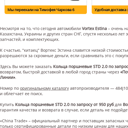
Мы переехали на Тимофея Чаркова 6
Удобная доставка 
Несмотря на то, что сегодня автомобили
Vortex Estina
– очень н
Казахстана, Украины и других стран СНГ, спустя несколько ле
запчастей, и комплектующих.
К счастью, "китаец" Вортекс Эстина славится низкой стоимос
разрешаются за скромные деньги, если сравнивать это с поку
Здесь Вы можете заказать
Кольца поршневые STD 2.0 по запрос
возвратом, быстрой доставкой в любой город страны через
«По
Линии»
.
Номер по
оригинальному каталогу
автопроизводителя — 484J10
и облегчает ее поиск.
Купить
Кольца поршневые STD 2.0 по запросу от 950 руб
для
Во
гарантия качества и возврата в случае, если деталь не подойде
«China Trade» – официальный партнер и поставщик запасных 
только сертифицированные детали по низким ценам для наших