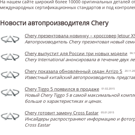
На нашем сайте широкий более 10000 оригинальных деталей от
международных сертификационных стандартов и под контроле
Новости автопроизводителя Chery
Chery презентовала новинку – кроссовер Jetour X
Автопроизводитель Chery презентовал новый семи
Chery выпустит для России три новых модели
06.1
Chery International анонсировала в течение двух 
Chery показала обновлённый седан Arrizo 5
20.11.2
Известный китайский автопроизводитель представ
Chery Tiggo 5 появился в продаже
01.02.2015
Новый Chery Tiggo 5 в самой максимальной компл
больше о характеристиках и ценах.
Chery готовит замену Cross Eastar
05.01.2015
Инсайдеры распространяют информацию и фотограф
Cross Eastar