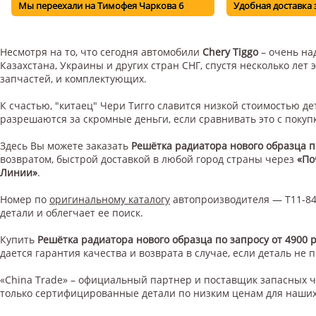
Мы переехали на Тимофея Чаркова 6
Удобная доставка 
Несмотря на то, что сегодня автомобили
Chery Tiggo
– очень на
Казахстана, Украины и других стран СНГ, спустя несколько ле
запчастей, и комплектующих.
К счастью, "китаец" Чери Тигго славится низкой стоимостью 
разрешаются за скромные деньги, если сравнивать это с поку
Здесь Вы можете заказать
Решётка радиатора нового образца по
возвратом, быстрой доставкой в любой город страны через
«По
Линии»
.
Номер по
оригинальному каталогу
автопроизводителя — T11-84
детали и облегчает ее поиск.
Купить
Решётка радиатора нового образца по запросу от 4900 
дается гарантия качества и возврата в случае, если деталь не 
«China Trade» – официальный партнер и поставщик запасных 
только сертифицированные детали по низким ценам для наших