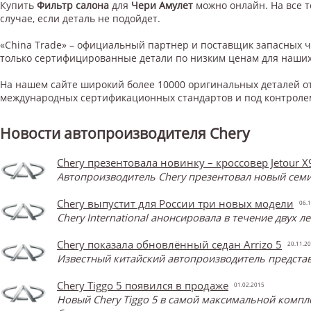
Купить
Фильтр салона
для
Чери Амулет
можно онлайн. На все т
случае, если деталь не подойдет.
«China Trade» – официальный партнер и поставщик запасных 
только сертифицированные детали по низким ценам для наших
На нашем сайте широкий более 10000 оригинальных деталей от
международных сертификационных стандартов и под контроле
Новости автопроизводителя Chery
Chery презентовала новинку – кроссовер Jetour X
Автопроизводитель Chery презентовал новый семи
Chery выпустит для России три новых модели
06.1
Chery International анонсировала в течение двух 
Chery показала обновлённый седан Arrizo 5
20.11.2
Известный китайский автопроизводитель представ
Chery Tiggo 5 появился в продаже
01.02.2015
Новый Chery Tiggo 5 в самой максимальной компл