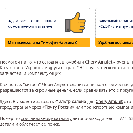
Ждем Вас в гости в нашем
Заказывайте запча
обновленном магазине.
«СДЭК» и на пункт
Мы переехали на Тимофея Чаркова 6
Удобная доставка 
Несмотря на то, что сегодня автомобили
Chery Amulet
– очень н
Казахстана, Украины и других стран СНГ, спустя несколько ле
запчастей, и комплектующих.
К счастью, "китаец" Чери Амулет славится низкой стоимостью
разрешаются за скромные деньги, если сравнивать это с поку
Здесь Вы можете заказать
Фильтр салона
для
Chery Amulet
с га
город страны через
«Почту России»
или транспортные компан
Номер по
оригинальному каталогу
автопроизводителя — A11-53
детали и облегчает ее поиск.